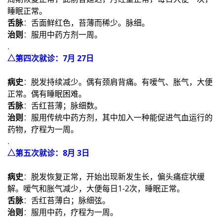
睡眠正常。
舌脉
：
舌面鲜红色，苔薄而稀少。脉细。
治则
：
服用中药方剂一周。
.
△第四次就诊：7月 27日
病史
：
脱发持续减少。偶有颈肩背痛。有嗳气、胀气，大便
正常。偶有睡眠困难。
舌脉
：
舌红苔薄；脉细数。
治则
：
服用传统中药方剂，其中加入一种能促进气血运行的
药物，疗程为一周。
.
△第五次就诊：8月 3日
病史
：
脱发恢复正常，开始出现新发生长，偏头痛症状缓
解。嗳气和胀气减少，大便每日1-2次，睡眠正常。
舌脉
：
舌红苔薄白；脉细弦。
治则
：
服用中药，疗程为一周。