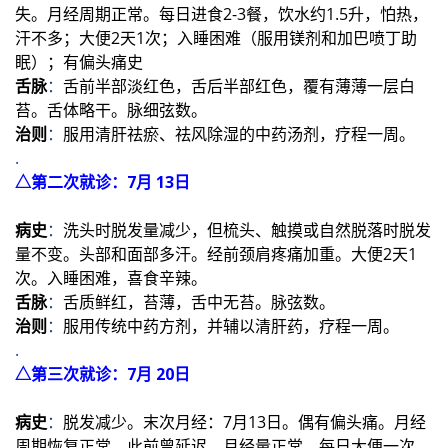
失。月经周期正常。每日进食2-3餐，饮水约1.5升，怕热，
汗不多；大便2天1次；入睡困难（服用镁剂和加巴喷丁助
眠）；有偏头痛史
舌脉
：
舌前半部淡红色，舌后半部红色，覆有薄薄一层白
苔。舌体略干。脉细弦数。
治则
：
服用清肝祛瘀、祛风除湿的中药汤剂，疗程一周。
.
△第二次就诊：7月 13日
病史
：
洗头时脱发量减少，但梳头、触摸或自然脱落时脱发
量不变。头部和面部多汗。经前颈肩疼痛加重。大便2天1
次。入睡困难，喜食辛辣。
舌脉
：
舌质鲜红，苔薄，舌中无苔。脉弦数。
治则
：
服用传统中药方剂，并辅以清肝药，疗程一周。
.
△第三次就诊：7月 20日
病史
：
脱发减少。末次月经：7月13日。偶有偏头痛。月经
周期恢复正常，此前曾延迟，月经量正常，每日大便一次，