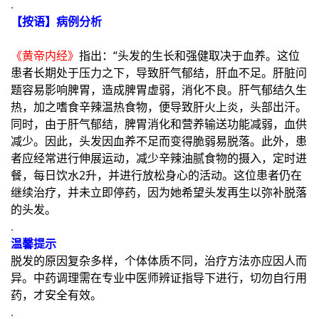
.
【按语】病例分析
《黄帝内经》
指出：“头发的生长和强健取决于血养。这位
患者长期处于压力之下，导致肝气郁结，肝血不足。肝脏问
题容易影响脾胃，造成脾胃虚弱，消化不良。肝气郁结久生
热，加之嗜食辛辣温热食物，便导致肝火上炎，头部出汗。
同时，由于肝气郁结，脾胃消化和营养输送功能减弱，血供
减少。因此，头发因血养不足而变得脆弱易脱落。此外，患
者应经常进行伸展运动，减少辛辣油腻食物的摄入，定时进
餐，每日饮水2升，并进行放松身心的活动。这位患者仍在
继续治疗，并未立即停药，因为她希望头发再生以弥补脱落
的头发。
.
温馨提示
脱发的原因复杂多样，个体体质不同，治疗方法亦应因人而
异。中药调理需在专业中医师辨证指导下进行，切勿自行用
药，才安全有效。
.