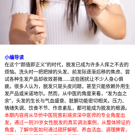
小编导读
在这个“颜值即正义”的时代，脱发已成为许多人挥之不去的
烦恼。洗头时一把把掉的头发、前发际逐渐后移的焦虑、尝
试各种生发产品却收效甚微……这些困扰让不少人身心俱
疲。很多人认为，脱发只是头皮问题，甚至只能依赖外用生
发产品或米诺地尔。然而，从中医的角度来看，“发为血之
余”，头发的生长与气血盛衰、脏腑功能密切相关。压力、
情绪失调、饮食不节、作息紊乱，都可能成为脱发的根源。
本期内容将从华侨中医院曾彩瑛资深中医师的专业角度出
发，通过一则39岁女性脱发的真实调治案例，从整体辨证的
角度，了解中医如何通过疏肝解郁、养血活血、调理脾胃，