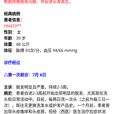
帮助改善脱发问题，并促进头发再生。
.
经典病例
患者信息：
HN433**
性别
：
女
年龄
：
39 岁
体重
：
48 公斤
体征
：
脉搏 93次/分，血压 94/66 mmHg
.
诊疗经过
△第一次就诊：7月 6日
主诉
：
脱发明显且严重，持续2-3周。
病史
：
患者自述2-3周前开始出现明显的脱发，尤其是在洗
头和日常活动中。目前，每两日洗一次头（之前为每三日一
次）。既往无更换洗发水或护发产品史。一个月前，患者曾
出现头皮瘙痒和头皮屑，但经（西医）医生治疗后症状消