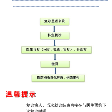
-----------------------------------------------------------------------------
---------------------------------------------------------------------
复诊病人，当次就诊结束直接在与医生预约下
次复诊时间。