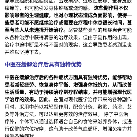
能导致组织和粘膜炎症，出现疱疹、过敏性皮疹、全身皮肤
瘙痒等，也可能引发身体疼痛或烧灼感。
这些副作用不仅
影响患者的生理健康，也对心理状态造成负面影响，使得一
些患者可能不愿继续治疗或需要在疗程中休息很长时间，甚
至有些人从未选择开始治疗。
尽管某些类型的癌症患者可能
从各种治疗中获得满意的治疗效果，但由于副作用的出现，
治疗中途中断是不得不面对的现实，这会导致患者感到沮丧
并难以坚持下去。
中医在缓解治疗后具有独特优势
中医在缓解治疗后的各种症状方面具有独特优势，能够帮助
患者减轻疲劳、恢复身体平衡、增强身体抵抗力，从而改善
生活质量，有助于持续治疗到疗程结束，并可能增强现代医
学治疗的效果。
因此，在面对现代医学治疗带来的各种副作
用时，采用中药以减轻副作用，配合针灸、敷贴、药浴、艾
灸等外治方法，可以达到更有效的治疗效果。 除了中医治
疗外，个体可以通过选择适合自己的食物来滋养身体，或进
行保健的穴位按摩，这有助于改善气血循环、增强免疫力并
缓解各种症状。