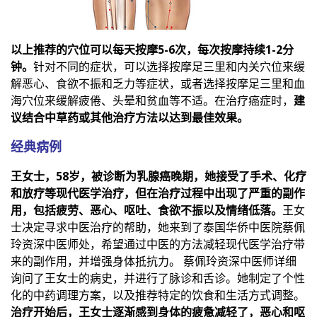
以上推荐的穴位可以每天按摩5-6次，每次按摩持续1-2分
钟。
针对不同的症状，可以选择按摩足三里和内关穴位来缓
解恶心、食欲不振和乏力等症状，或者选择按摩足三里和血
海穴位来缓解疲倦、头晕和贫血等不适。在治疗癌症时，
建
议结合中草药或其他治疗方法以达到最佳效果。
经典病例
王女士，58岁，被诊断为乳腺癌晚期，她接受了手术、化疗
和放疗等现代医学治疗，但在治疗过程中出现了严重的副作
用，包括疲劳、恶心、呕吐、食欲不振以及情绪低落。
王女
士决定寻求中医治疗的帮助，她来到了泰国华侨中医院蔡佩
玲资深中医师处，希望通过中医的方法减轻现代医学治疗带
来的副作用，并增强身体抵抗力。 蔡佩玲资深中医师详细
询问了王女士的病史，并进行了脉诊和舌诊。她制定了个性
化的中药调理方案，以及推荐特定的饮食和生活方式调整。
治疗开始后，王女士逐渐感到身体的疲惫减轻了，恶心和呕