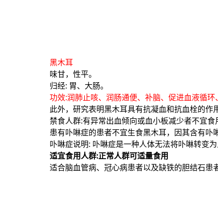
黑木耳
味甘，性平。
归经: 胃、大肠。
功效:润肺止咳、润肠通便、补脑、促进血液循
此外，研究表明黑木耳具有抗凝血和抗血栓的作
禁食人群:有异常出血倾向或血小板减少者不宜
患有卟啉症的患者不宜生食黑木耳，因其含有卟
卟啉症说明: 卟啉症是一种人体无法将卟啉转变
适宜食用人群:正常人群可适量食用
适合脑血管病、冠心病患者以及缺铁的胆结石患