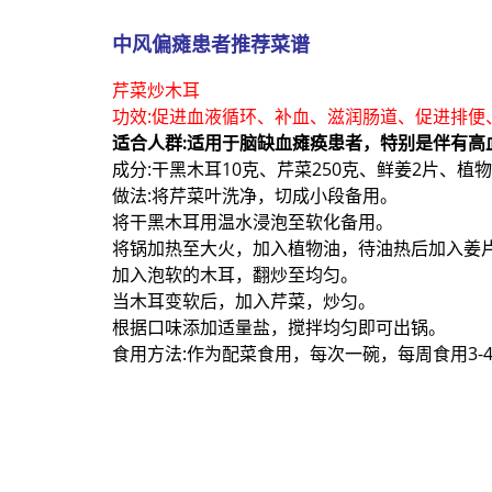
中风偏瘫患者推荐菜谱
芹菜炒木耳
功效:促进血液循环、补血、滋润肠道、促进排便
适合人群:适用于脑缺血瘫痪患者，特别是伴有高
成分:干黑木耳10克、芹菜250克、鲜姜2片、植
做法:将芹菜叶洗净，切成小段备用。
将干黑木耳用温水浸泡至软化备用。
将锅加热至大火，加入植物油，待油热后加入姜
加入泡软的木耳，翻炒至均匀。
当木耳变软后，加入芹菜，炒匀。
根据口味添加适量盐，搅拌均匀即可出锅。
食用方法:作为配菜食用，每次一碗，每周食用3-