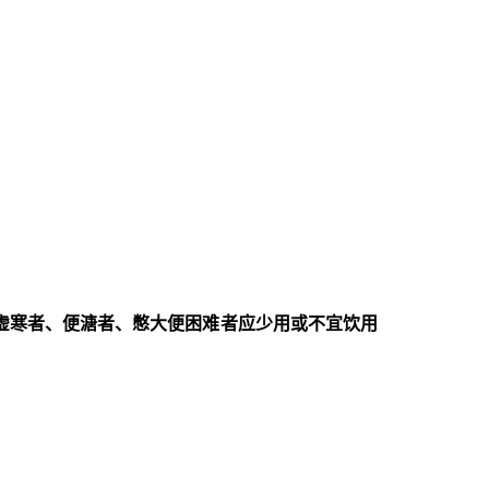
虚寒者、便溏者、憋大便困难者应少用或不宜饮用