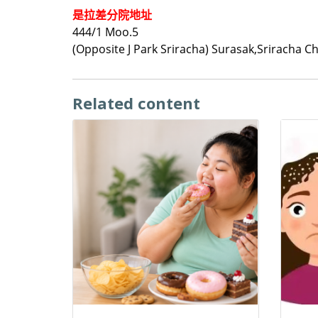
是拉差分院地址
444/1 Moo.5
(Opposite J Park Sriracha) Surasak,Sriracha 
Related content