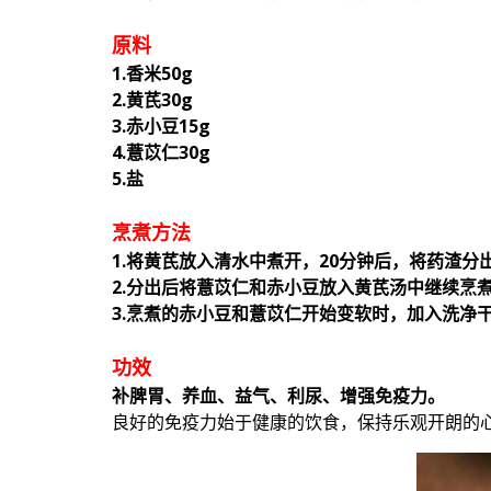
原料
1.香米50g
2.黄芪30g
3.赤小豆15g
4.薏苡仁30g
5.盐
烹煮方法
1.将黄芪放入清水中煮开，20分钟后，将药渣分
2.分出后将薏苡仁和赤小豆放入黄芪汤中继续烹
3.烹煮的赤小豆和薏苡仁开始变软时，加入洗净
功效
补脾胃、养血、益气、利尿、增强免疫力。
良好的免疫力始于健康的饮食，保持乐观开朗的