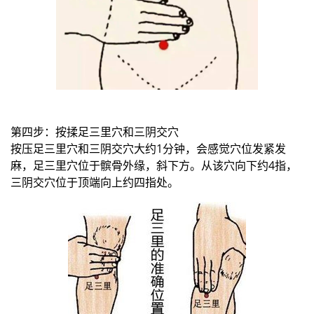
第四步：按揉足三里穴和三阴交穴
按压足三里穴和三阴交穴大约1分钟，会感觉穴位发紧发
麻，足三里穴位于髌骨外缘，斜下方。从该穴向下约4指，
三阴交穴位于顶端向上约四指处。