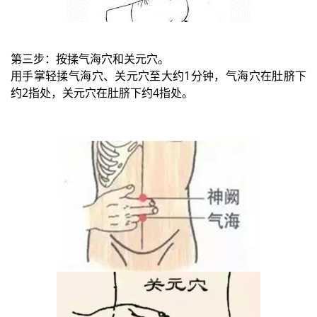
第三步：按揉气海穴和关元穴。
用手掌轻揉气海穴、关元穴至大约1分钟，气海穴在肚脐下
约2指处，关元穴在肚脐下约4指处。