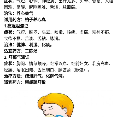
症状：
气短、心悸、神经质、出汗尤多、头晕、健忘、入睡
困难、常醒、起睡困难、舌淡、脉细弱。
治法：养心益气
适用药方：柏子养心丸
1.痰湿阻滞证
症状：
气短、胸闷、头晕、咳嗽、咳痰、虚弱、精神不振、
食欲不振、舌淡、舌粘、脉滑。
治法：健脾、利湿、化痰。
适宜药方：二陈汤
2. 肝郁气滞证
症状：
胸闷、情绪烦躁，经常叹息、经前妇女、乳房充血、
经痛、睡眠困难、舌质细白、脉弦紧（脉弦）。
治疗方法：疏泄肝气，化解气滞。
适宜药方：柴胡疏肝散