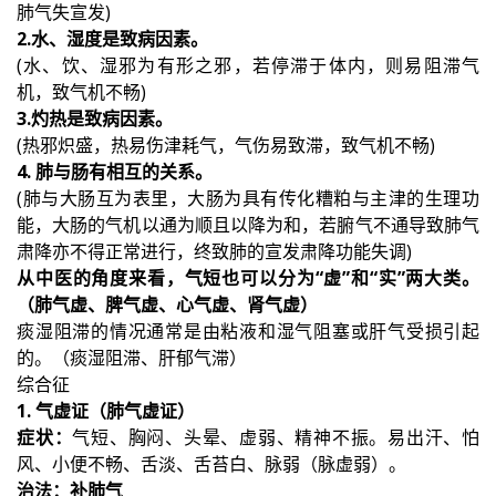
肺气失宣发)
2.水、湿度是致病因素。
(水、饮、湿邪为有形之邪，若停滞于体内，则易阻滞气
机，致气机不畅)
3.灼热是致病因素。
(热邪炽盛，热易伤津耗气，气伤易致滞，致气机不畅)
4. 肺与肠有相互的关系。
(肺与大肠互为表里，大肠为具有传化糟粕与主津的生理功
能，大肠的气机以通为顺且以降为和，若腑气不通导致肺气
肃降亦不得正常进行，终致肺的宣发肃降功能失调)
从中医的角度来看，气短也可以分为“虚”和“实”两大类。
（肺气虚、脾气虚、心气虚、肾气虚）
痰湿阻滞的情况通常是由粘液和湿气阻塞或肝气受损引起
的。（痰湿阻滞、肝郁气滞）
综合征
1. 气虚证（肺气虚证）
症状：
气短、胸闷、头晕、虚弱、精神不振。易出汗、怕
风、小便不畅、舌淡、舌苔白、脉弱（脉虚弱）。
治法：补肺气