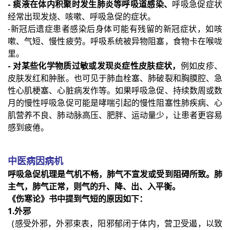
- 痰液在体内积聚时发生肺炎等呼吸道感染、
呼吸急促症状
经常出现发烧、咳嗽、呼吸急促的症状。
-新冠后遗症患者感染后身体可能有残留的新冠症状，如咳
嗽、气短、慢性疲劳。呼吸系统被异物阻塞，食物卡在喉咙
里。
- 对某些化学物质过敏或发现炎症性皮肤症状，
例如皮疹、
皮肤发红和肿胀。也可见于肺血栓塞、肺破裂和胸膜腔、急
性心肌梗塞、心脏病发作等。如果呼吸急促、持续数周或数
月的慢性呼吸急促可能是哮喘引起的慢性阻塞性肺疾病、心
肌营养不良、肺动脉高压、肥胖、运动量少，让患者更容易
感到疲倦。
中医病因病机
呼吸急促机理是气机不畅，肺气不宣发或受到阻碍所致。肺
主气，肺气正常，则气的升、降、出、入平衡。
《伤寒论》书中提到气短的原因如下：
1.外邪
(感受外邪，外邪束表，阳邪郁闭于体内，营卫受遏，以致