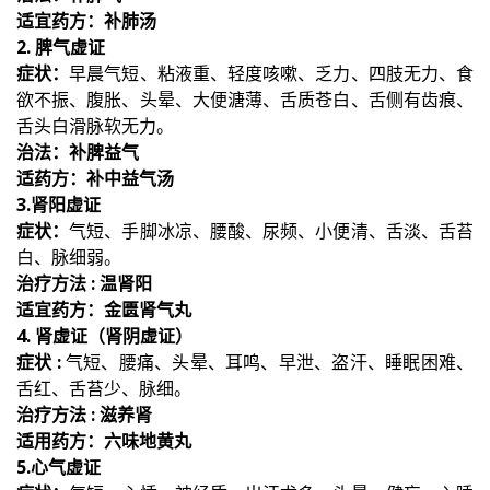
适宜药方：补肺汤
2. 脾气虚证
症状：
早晨气短、粘液重、轻度咳嗽、乏力、四肢无力、食
欲不振、腹胀、头晕、大便溏薄、舌质苍白、舌侧有齿痕、
舌头白滑脉软无力。
治法：补脾益气
适药方：补中益气汤
3.肾阳虚证
症状：
气短、手脚冰凉、腰酸、尿频、小便清、舌淡、舌苔
白、脉细弱。
治疗方法 : 温肾阳
适宜药方：金匮肾气丸
4. 肾虚证（肾阴虚证）
症状 :
气短、腰痛、头晕、耳鸣、早泄、盗汗、睡眠困难、
舌红、舌苔少、脉细。
治疗方法 : 滋养肾
适用药方：六味地黄丸
5.心气虚证