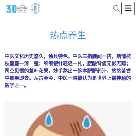
热点养生
中医文化历史悠久，独具特色。中医三指腕间一搭，病情枝
枝蔓蔓一清二楚；细细银针轻轻一扎，腰酸背痛无影无踪；
司空见惯的茎叶花果，妙手熬出一碗本酽酽药汁，悠悠苦香
中痼疾即去。从古至今，中医一直被认为是世界上最神秘的
医学之一。