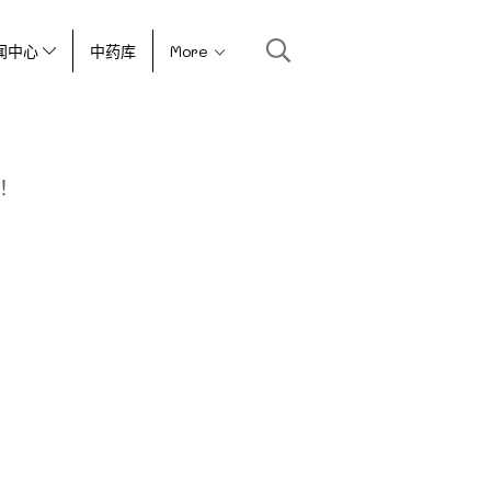
闻中心
中药库
More
！