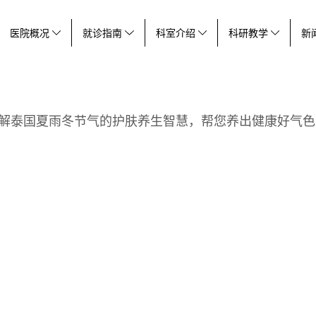
医院概况
就诊指南
科室介绍
科研教学
新
1 Tags result for"#中医"
解泰国夏雨冬节气的护肤养生智慧，帮您养出健康好气色