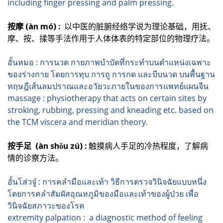
including finger pressing and palm pressing.
按摩 (àn mó) :
以中医的脏腑经络学说为理论基础，用抚、
摩、按、揉等手法作用于人体体表的特定部位的物理疗法。
อั้นหมอ : การนวด กายภาพบำบัดที่กระทำบนตำแหน่งเฉพาะ
ของร่างกาย โดยการทุบ การถู การกด และบีบนวด บนพื้นฐาน
ทฤษฎีเส้นลมปราณและอวัยวะภายในของการแพทย์แผนจีน
massage : physiotherapy that acts on certain sites by
stroking, rubbing, pressing and kneading etc. based on
the TCM viscera and meridian theory.
按手足 (àn shǒu zú) :
触摸病人手足的冷热程度，了解病
情的诊察方法。
อั้นโส่วจู๋ : การคลำมือและเท้า วิธีการตรวจวินิจฉัยแบบหนึ่ง
โดยการคลำสัมผัสอุณหภูมิของมือและเท้าของผู้ป่วย เพื่อ
วินิจฉัยสภาวะของโรค
extremity palpation : a diagnostic method of feeling