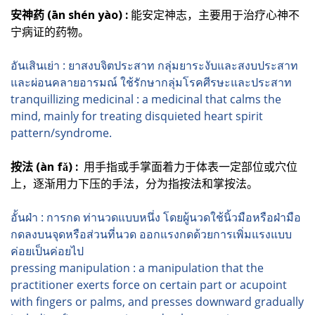
安神药 (ān shén yào) :
能安定神志，主要用于治疗心神不
宁病证的药物。
อันเสินเย่า : ยาสงบจิตประสาท กลุ่มยาระงับและสงบประสาท
และผ่อนคลายอารมณ์ ใช้รักษากลุ่มโรคศีรษะและประสาท
tranquillizing medicinal : a medicinal that calms the
mind, mainly for treating disquieted heart spirit
pattern/syndrome.
按法 (àn fǎ) :
用手指或手掌面着力于体表一定部位或穴位
上，逐渐用力下压的手法，分为指按法和掌按法。
อั้นฝ่า : การกด ท่านวดแบบหนึ่ง โดยผู้นวดใช้นิ้วมือหรือฝ่ามือ
กดลงบนจุดหรือส่วนที่นวด ออกแรงกดด้วยการเพิ่มแรงแบบ
ค่อยเป็นค่อยไป
pressing manipulation : a manipulation that the
practitioner exerts force on certain part or acupoint
with fingers or palms, and presses downward gradually