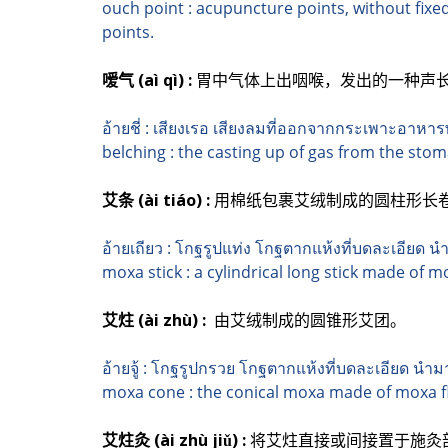
ouch point : acupuncture points, without fixe
points.
嗳气 (aì qì)
:
胃中气体上出咽喉，发出的一种声
อ้ายชี่ : เสียงเรอ เสียงลมที่ออกจากกระเพาะอาหารพ
belching : the casting up of gas from the st
艾条 (ài tiáo) :
用棉纸包裹艾绒制成的圆柱形长
อ้ายเถียว : โกฐรูปแท่ง โกฐตากแห้งที่บดละเอีย
moxa stick : a cylindrical long stick made of 
艾炷 (ài zhù) :
由艾绒制成的圆锥形艾团。
อ้ายจู้ : โกฐรูปกรวย โกฐตากแห้งที่บดละเอียด น
moxa cone : the conical moxa made of moxa f
艾炷灸 (ài zhù jiǔ
) :
将艾炷直接或间接置于施灸