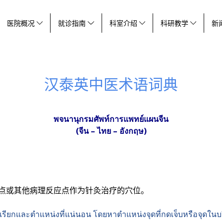
医院概况
就诊指南
科室介绍
科研教学
新
汉泰英中医术语词典
พจนานุกรมศัพท์การแพทย์แผนจีน
(จีน – ไทย – อังกฤษ)
痛点或其他病理反应点作为针灸治疗的穴位。
ไม่มีชื่อเรียกและตำแหน่งที่แน่นอน โดยหาตำแหน่งจุดที่กดเจ็บหรือจุด