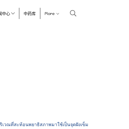
闻中心
中药库
More
ในบริเวณที่สะท้อนพยาธิสภาพมาใช้เป็นจุดฝังเข็ม