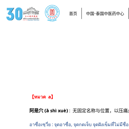
首页
中国-泰国中医药中心
【หมวด a】
阿是穴 (ā shì xuè)
: 无固定名称与位置，以压
อาซื่อเซฺวี่ย : จุดอาซื่อ, จุดกดเจ็บ จุดฝังเข็มที่