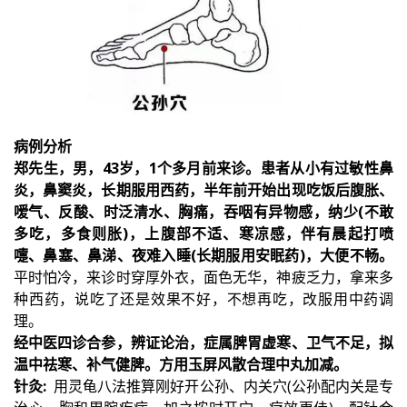
病例分析
郑先生，男，43岁，1个多月前来诊。患者从小有过敏性鼻
炎，鼻窦炎，长期服用西药，半年前开始出现吃饭后腹胀、
嗳气、反酸、时泛清水、胸痛，吞咽有异物感，纳少(不敢
多吃，多食则胀)，上腹部不适、寒凉感，伴有晨起打喷
嚏、鼻塞、鼻涕、夜难入睡(长期服用安眠药)，大便不畅。
平时怕冷，来诊时穿厚外衣，面色无华，神疲乏力，拿来多
种西药，说吃了还是效果不好，不想再吃，改服用中药调
理。
经中医四诊合参，辨证论治，症属脾胃虚寒、卫气不足，拟
温中祛寒、补气健脾。方用玉屏风散合理中丸加减。
针灸:
用灵龟八法推算刚好开公孙、内关穴(公孙配内关是专