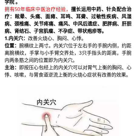
学院 。
拥有50年临床中医治疗经验，
擅长运用中药、针灸配合治
疗：眩晕、头痛、面瘫、耳鸣、耳聋、过敏性疾病、风湿
病、颈椎痛、关节疼痛、痛风、中风后遗症、肥胖病、肝胆
病、肾结石、子宫肌瘤、不孕症、带状疱疹等。
1.内关穴：
改善火烧心、胸闷、心悸。
位置：
腕横纹上两寸。内关穴位于左右手的手腕内侧，约距
离腕横纹，手掌与小手臂交界处，3只手指头的距离，手腕
内两条筋之间的位置即为内关穴。
主治：
即按压心包经上的内关穴可以对胃气上衡的胸闷、心
悸、咳嗽，与胃食道逆流上衡的火烧心症状有改善的效果。