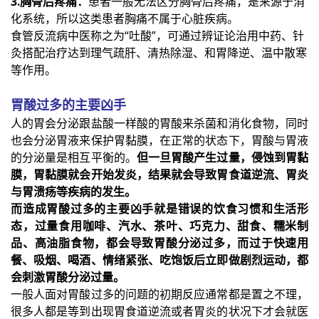
3.胸骨后疼痛：
患者一般无法区分胸骨后疼痛，是来源于消
化系统，所以这类患者胸痛不属于心脏疾病。
食管反流病中医称之为“吐酸”，可通过辨证论治用中药、针
灸搭配治疗达到理气疏肝、清热除湿、和胃降逆、温中散寒
等作用。
胃酸过多的主要凶手
人的胃会分泌跟盐酸一样酸的胃酸来杀菌和消化食物，同时
也会分泌胃液来保护胃黏膜，在正常的状态下，胃酸与胃液
的分泌量是相互平衡的。
但一旦胃酸产生过量，侵蚀到胃黏
膜，胃黏膜就会开始发炎，结果就会导致胃食道逆流、胃炎
与胃溃疡等疾病的发生。
而造成胃酸过多的主要凶手就是错误的饮食习惯和生活形
态，过量食用咖啡、汽水、茶叶、巧克力、甜食、糯米制
品、高油脂食物，都会导致胃酸分泌过多，而过于快速用
餐、吸烟、喝酒、情绪紧张、吃饱饭后立即做剧烈运动，都
会刺激胃酸分泌过量。
一般人面对胃酸过多的问题的初期反应通常都是置之不理，
很多人都是等到出现胃食道逆流或者胃炎的状况下才会就医