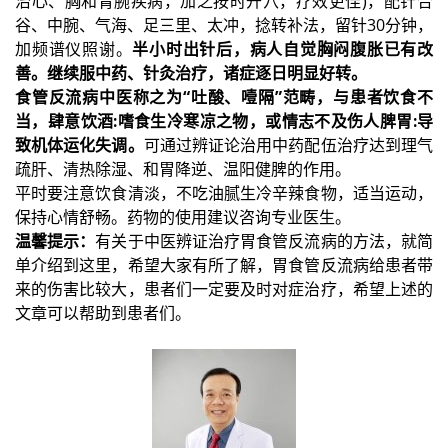
治心、胸和胃腕疾病，加之按时开穴，疗效更佳)，配针合
谷、中腕、气海、足三里、太冲，捻转补法，留针30分钟，
加频谱仪照谢。
半小时出针后，病人自觉胸闷腹胀已有改
善。继续服中药、针灸治疗，诸症逐日明显好转。
食管反流病中医称之为“吐酸、噎隔”范畴，与患者饮食不
当，肆意饮酒:嗜食生冷寒凉之物，或情志不及伤人脾胃:导
致机体运化失调。
可通过辨证论治用中药配伍治疗达到理气
疏肝、清热除湿、和胃降逆、温阳健脾的作用。
平时要注意饮食清淡，不吃油腻生冷辛辣食物，适当运动，
保持心情舒畅。药物的使用建议咨询专业医生。
温馨提示：
有关于中医辨证治疗胃食管反流病的方法，就简
单介绍到这里，希望大家有所了解，胃食管反流病给患者带
来的伤害比较大，患者们一定要及时对症治疗，希望上述的
文章可以帮助到患者们。