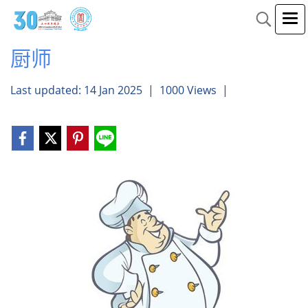
厨师
Last updated: 14 Jan 2025
|
1000 Views
|