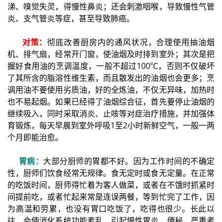
涕、嗅觉失灵，得慢性鼻炎；还会刺激咽喉，导致慢性气管
炎、支气管炎等症，甚至导致肺癌。
对策：
彻底改善厨房内的通风状况，合理使用抽油烟
机、排气扇，经常开门窗，使油烟及时排到室外；其次是把
握好食用油的烹调温度，一般不超过100℃，否则不仅破坏
了其所含的脂溶性维生素，而且散发出的油烟也会更多；烹
调用油不要使用劣质油，好的全炼油，不仅无异味，加热时
也不易起烟。如果已经得了油烟综合征，首先要停止油烟的
继续吸入，同时采取消炎、止咳等对症治疗措施，并加强体
育锻炼，每天早晨到室外呼吸1至2小时新鲜空气，一般一两
个月即能治愈。
胃病：
大部分厨师的胃都不好。因为工作时间的不确定
性，厨师们饮食经常无规律。食无定时或食无定量。在正常
的吃饭时间，厨师得忙着为客人做菜，或者在不饿时抓紧时
间提前吃，或者忙起来常是连误两餐，等到忙完了工作，因
为高温和劳累，也没有胃口吃饭了，吃得也很少。长此以
往，会使消化系统功能紊乱，引起慢性胃炎，便秘，严重者