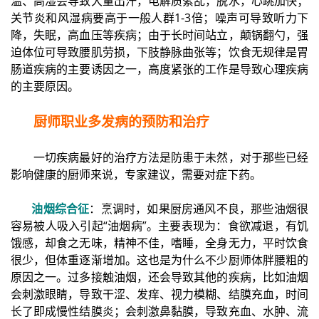
温、高湿会导致大量出汗，电解质絮乱，脱水，心跳加快；
关节炎和风湿病要高于一般人群1-3倍；噪声可导致听力下
降，失眠，高血压等疾病；由于长时间站立，颠锅翻勺，强
迫体位可导致腰肌劳损，下肢静脉曲张等；饮食无规律是胃
肠道疾病的主要诱因之一，高度紧张的工作是导致心理疾病
的主要原因。
厨师职业多发病的预防和治疗
一切疾病最好的治疗方法是防患于未然，对于那些已经
影响健康的厨师来说，专家建议，需要对症下药。
油烟综合征
：烹调时，如果厨房通风不良，那些油烟很
容易被人吸入引起“油烟病”。主要表现为：食欲减退，有饥
饿感，却食之无味，精神不佳，嗜睡，全身无力，平时饮食
很少，但体重逐渐增加。这也是为什么不少厨师体胖腰粗的
原因之一。过多接触油烟，还会导致其他的疾病，比如油烟
会刺激眼睛，导致干涩、发痒、视力模糊、结膜充血，时间
长了即成慢性结膜炎；会刺激鼻黏膜，导致充血、水肿、流