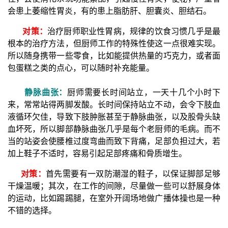
会患上萎缩性胃炎，有的患上脂肪肝、胆囊炎、胆结石。
对策：
治疗厨师职业性胃病，规律的饮食习惯几乎是最
根本的治疗方法，但厨师工作的特殊性使这一点很难实现。
所以随身携带一些零食，比如能提供热量的巧克力，或者面
包蛋糕之类的点心，可以随时补充能量。
静脉曲张：
厨师需要长时间站立，一天十几个小时下
来，常常站得两脚发酸。长时间保持站立不动，会令下肢血
液循环欠佳，导致下肢肿胀甚至于静脉曲张，以及股骨头缺
血坏死，所以脚部静脉曲张几乎是每个老厨师的毛病。而不
当的站姿会使腰椎过度弯曲而致下背痛，足部负担过大，若
加上鞋子不适时，容易引起足部疼痛和骨质增生。
对策：
首先需要有一双防潮湿的鞋子，以保证脚部足够
干燥温暖；其次，在工作的间隙，尽量做一些可以舒展身体
的运动，比如踢踢腿，在室外开阔场地做广播体操也是一种
不错的选择。