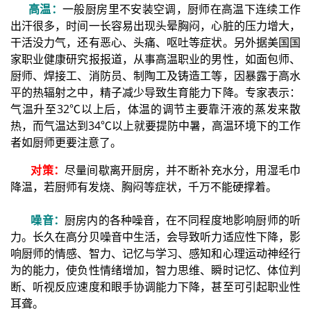
高温：
一般厨房里不安装空调，厨师在高温下连续工作
出汗很多，时间一长容易出现头晕胸闷，心脏的压力增大，
干活没力气，还有恶心、头痛、呕吐等症状。另外据美国国
家职业健康研究报报道，从事高温职业的男性，如面包师、
厨师、焊接工、消防员、制陶工及铸造工等，因暴露于高水
平的热辐射之中，精子减少导致生育能力下降。专家表示：
气温升至32℃以上后，体温的调节主要靠汗液的蒸发来散
热，而气温达到34℃以上就要提防中暑，高温环境下的工作
者如厨师更要注意了。
对策：
尽量间歇离开厨房，并不断补充水分，用湿毛巾
降温，若厨师有发烧、胸闷等症状，千万不能硬撑着。
噪音：
厨房内的各种噪音，在不同程度地影响厨师的听
力。长久在高分贝噪音中生活，会导致听力适应性下降，影
响厨师的情感、智力、记忆与学习、感知和心理运动神经行
为的能力，使负性情绪增加，智力思维、瞬时记忆、体位判
断、听视反应速度和眼手协调能力下降，甚至可引起职业性
耳聋。