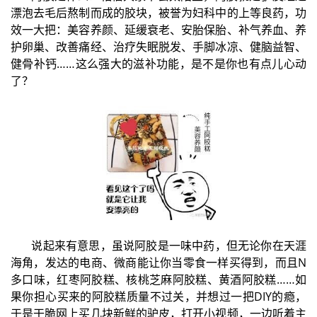
漂泡去毛后熬制而成的胶块，被誉为妇科中的上等良药，功
效一大把：美容养颜、延缓衰老、安胎保胎、补气养血、养
护卵巢、改善痛经、治疗失眠脱发、手脚冰凉、健脑益智、
健骨补钙……这么强大的滋补功能，是不是你也有点儿心动
了？
说起来有意思，虽说阿胶是一味中药，但无论你在天涯
海角，发达的电商、微商能让你当零食一样买得到，而且N
多口味，红枣阿胶糕、核桃芝麻阿胶糕、黄酒阿胶糕……如
果你担心买来的阿胶糕质量不过关，并想过一把DIY的瘾，
于是干脆网上买几块新鲜的驴皮，打开小视频，一边听着主