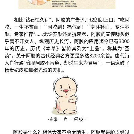
相比“钻石恒久远”，阿胶的广告词儿也朗朗上口，“吃阿
胶，一生不贫血！”“阿胶到！福气到！”“专注补血、专注养
颜、专家推荐”……无论养颜还是抗衰老，阿胶的宣传噱头似
乎离不开女人。纵观历史长河，阿胶的应用迄今已有3000
年的历史，历代《本草》皆将其列为“上品”，称其为“圣
药”，关于阿胶的古代经典名方更是多达3200余首。唐代诗
人肖行澡“暗服阿胶不肯道，却说生来为君容” ，一语道破了
杨贵妃皮肤细嫩光滑的天机。
阿胶是什么？相信大家不会太陌生，阿胶就是驴皮经过