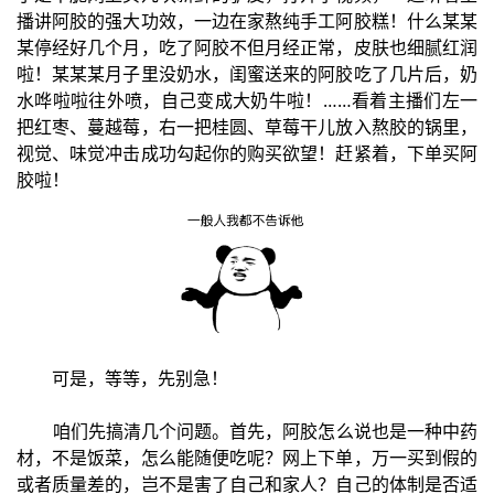
播讲阿胶的强大功效，一边在家熬纯手工阿胶糕！什么某某
某停经好几个月，吃了阿胶不但月经正常，皮肤也细腻红润
啦！某某某月子里没奶水，闺蜜送来的阿胶吃了几片后，奶
水哗啦啦往外喷，自己变成大奶牛啦！……看着主播们左一
把红枣、蔓越莓，右一把桂圆、草莓干儿放入熬胶的锅里，
视觉、味觉冲击成功勾起你的购买欲望！赶紧着，下单买阿
胶啦！
可是，等等，先别急！
咱们先搞清几个问题。首先，阿胶怎么说也是一种中药
材，不是饭菜，怎么能随便吃呢？网上下单，万一买到假的
或者质量差的，岂不是害了自己和家人？自己的体制是否适