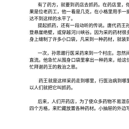
有了药方，就要到药店去抓药。在药店里，你
果是位老药工，他一看是几克，在小格里用手一
达不到这样的水平了。
提起抓药，还有一段动听的传说。唐代药王孙
登悬崖绝壁，或穿越河川峡谷。因为采的药材很
身上缝制了许多小口袋，凡采到一种药材，就装
一次，孙思邈行医采药来到一个村庄。忽然间
直流。他急忙从围身口袋里拿出一种药来，给这
忙拜谢药王的救治之恩。
药王就是这样采药走到哪里，行医治病到哪里
以人们就把它叫抓药。
后来，人们开药店，为了使众多药物不易混杂
四个方格，来贮藏放置各种药材。小抽屉的外边