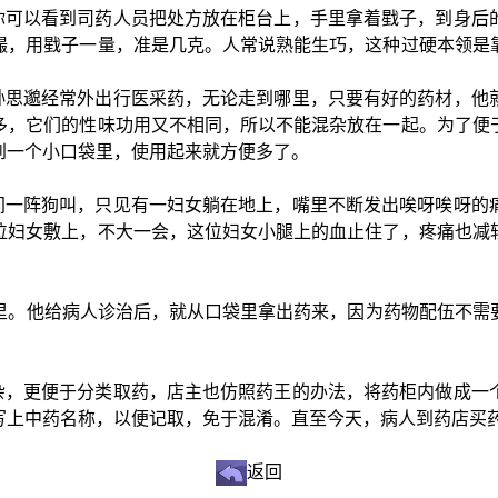
可以看到司药人员把处方放在柜台上，手里拿着戥子，到身后的
撮，用戥子一量，准是几克。人常说熟能生巧，这种过硬本领是
思邈经常外出行医采药，无论走到哪里，只要有好的药材，他就
多，它们的性味功用又不相同，所以不能混杂放在一起。为了便
到一个小口袋里，使用起来就方便多了。
一阵狗叫，只见有一妇女躺在地上，嘴里不断发出唉呀唉呀的痛
位妇女敷上，不大一会，这位妇女小腿上的血止住了，疼痛也减
。他给病人诊治后，就从口袋里拿出药来，因为药物配伍不需要
，更便于分类取药，店主也仿照药王的办法，将药柜内做成一个
写上中药名称，以便记取，免于混淆。直至今天，病人到药店买
返回