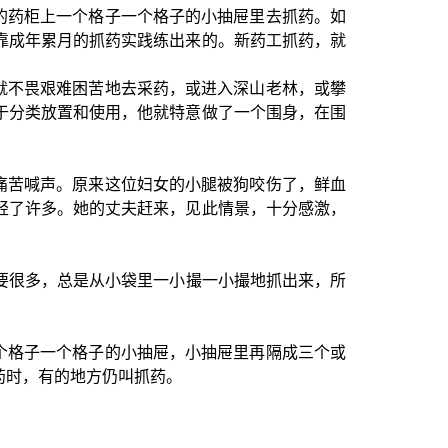
药柜上一个格子一个格子的小抽屉里去抓药。如
靠成年累月的抓药实践练出来的。新药工抓药，就
不畏艰难困苦地去采药，或进入深山老林，或攀
于分类放置和使用，他就特意做了一个围身，在围
苦喊声。原来这位妇女的小腿被狗咬伤了，鲜血
轻了许多。她的丈夫赶来，见此情景，十分感激，
很多，总是从小袋里一小撮一小撮地抓出来，所
格子一个格子的小抽屉，小抽屉里再隔成三个或
药时，有的地方仍叫抓药。