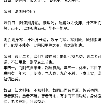
故曰：阴在内，阳之守也，阳在外，阴之使也。
帝曰：法阴阳奈何？
岐伯曰：阳盛则身热，腠理闭，喘麤为之俛抑，汗不出而
热，齿干，以烦冤腹满死，能冬不能夏。
阴胜则身寒，汗出身长清，数栗而寒，寒则厥，厥则腹满
死，能夏不能冬。此阴阳更胜之变，病之形能也。
帝曰：调此二者，奈何？岐伯曰：能知七损八益，则二者可
调，不知用此，则早衰之节也。
年四十，而阴气自半也，起居衰矣。年五十，体重，耳目不
聪明矣。年六十，阴痿，气大衰，九窍不利，下虚上实，涕
泣俱出矣。
故曰：知之则强，不知则老，故同出而名异耳。智者察同，
愚者察异，愚者不足，智者有余，有余而耳目聪明，身体强
健，老者复壮，壮者益治。