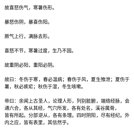
故喜怒伤气，寒暑伤形。
暴怒伤阴，暴喜伤阳。
厥气上行，满脉去形。
喜怒不节，寒暑过度，生乃不固。
故重阴必阳，重阳必阴。
故曰：冬伤于寒，春必温病；春伤于风，夏生飧泄；夏伤于
暑，秋必痎疟；秋伤于湿，冬生咳嗽。
帝曰：余闻上古圣人，论理人形，列别脏腑，端络经脉，会
通六合，各从其经，气穴所发，各有处名，溪谷属骨，
皆有所起。分部逆从，各有条理。四时阴阳，尽有经纪。外
内之应，皆有表里，其信然乎。