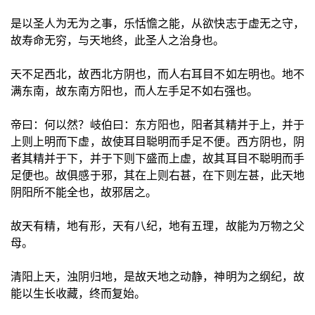
是以圣人为无为之事，乐恬憺之能，从欲快志于虚无之守，
故寿命无穷，与天地终，此圣人之治身也。
天不足西北，故西北方阴也，而人右耳目不如左明也。地不
满东南，故东南方阳也，而人左手足不如右强也。
帝曰：何以然？岐伯曰：东方阳也，阳者其精并于上，并于
上则上明而下虚，故使耳目聪明而手足不便。西方阴也，阴
者其精并于下，并于下则下盛而上虚，故其耳目不聪明而手
足便也。故俱感于邪，其在上则右甚，在下则左甚，此天地
阴阳所不能全也，故邪居之。
故天有精，地有形，天有八纪，地有五理，故能为万物之父
母。
清阳上天，浊阴归地，是故天地之动静，神明为之纲纪，故
能以生长收藏，终而复始。