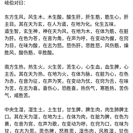
岐伯对曰：
东方生风，风生木，木生酸，酸生肝，肝生筋，筋生心，肝
主目。其在天为玄，在人为道，在地为化。化生五味，
道生智，玄生神，神在天为风，在地为木，在体为筋，在脏
为肝。在色为苍，在音为角，在声为呼，在变动为握，在窍
为目，在味为酸，在志为怒。怒伤肝，悲胜怒，风伤筋，燥
胜风，酸伤筋，辛胜酸。
南方生热，热生火，火生苦，苦生心，心生血，血生脾，心
主舌。其在天为热，在地为火，在体为脉，在脏为心，在色
为赤，在音为征，在声为笑，在变动为忧，在窍为舌，在味
为苦，在志为喜。喜伤心，恐胜喜，热伤气，寒胜热，苦伤
气，咸胜苦。
中央生湿，湿生土，土生甘，甘生脾，脾生肉，肉生肺脾主
口。其在天为湿，在地为土，在体为肉，在脏为脾，在色为
黄，在音为宫，在声为歌，在变动为哕，在窍为口，在味为
甘，在志为思。思伤脾，怒胜思，湿伤肉，风胜湿，甘伤