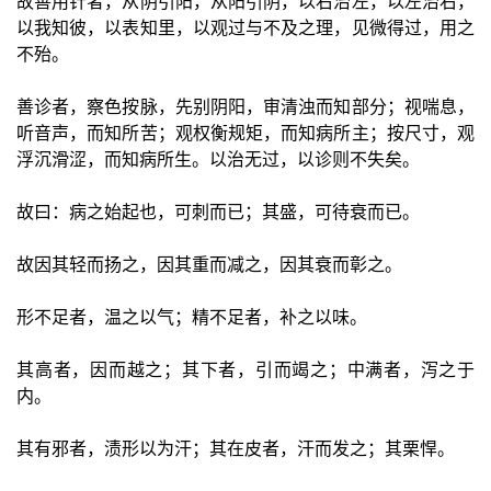
故善用针者，从阴引阳，从阳引阴，以右治左，以左治右，
以我知彼，以表知里，以观过与不及之理，见微得过，用之
不殆。
善诊者，察色按脉，先别阴阳，审清浊而知部分；视喘息，
听音声，而知所苦；观权衡规矩，而知病所主；按尺寸，观
浮沉滑涩，而知病所生。以治无过，以诊则不失矣。
故曰：病之始起也，可刺而已；其盛，可待衰而已。
故因其轻而扬之，因其重而减之，因其衰而彰之。
形不足者，温之以气；精不足者，补之以味。
其高者，因而越之；其下者，引而竭之；中满者，泻之于
内。
其有邪者，渍形以为汗；其在皮者，汗而发之；其栗悍。