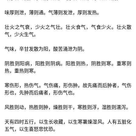
味厚则泄，薄则通。气薄则发泄，厚则发热。
壮火之气衰，少火之气壮。壮火食气，气食少火。壮火散
气，少火生气。
气味，辛甘发散为阳，酸苦涌泄为阴。
阴胜则阳病，阳胜则阴病。阳胜则热，阴胜则寒。重寒则
热，重热则寒。
寒伤形，热伤气。气伤痛，形伤肿。故先痛而后肿者，气伤
形也，先肿而后痛者，形伤气也。
风胜则动，热胜则肿，燥胜则干，寒胜则浮，湿胜则濡泻。
天有四时五行，以生长收藏，以生寒暑燥湿风。人有五脏化
五气，以生喜怒悲忧恐。