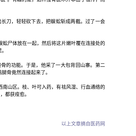
出长刀，轻轻砍下去，把蜈蚣斩成两截。过了一会
蜈蚣尸体放在一起，然后将这片嫩叶覆在连接处的
里。
接骨的功能。于是，他采了一大包背回山寨。第二
鸡腿骨竟然连接起来了。
西南山区。枝、叶可入药，有祛风湿、行血通络的
例，都获痊愈。
以上文章摘自医药网