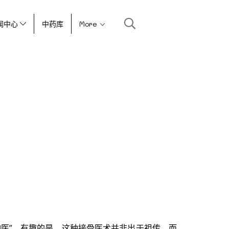
闻中心
中药库
More
医”。有趣的是，这种接骨医术并非出于祖传，而