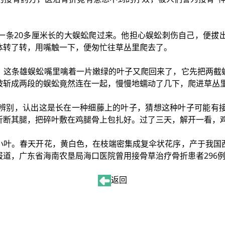
一条20多厘米长的大蜈蚣爬过来。他担心蜈蚣刺伤自己，便拔
体转了转，用嘴触一下，便匆忙往草丛里爬去了。
，这条雄蜈蚣嘴里噙着一片嫩绿的叶子又爬回来了，它先把两截
被斩成两段的蜈蚣竟然连在一起，慢慢地蠕动了几下，爬进草丛
辨别，认出这是长在一种细藤上的叶子，猜想这种叶子可能有
折断其腿，把碎叶敷在鸡腿骨上包扎好。过了三天，解开一看，
小叶。春天开花，黄白色，在枝端密集成复伞状花序，产于我国
道，广东省海南农垦局海口医院曾用接骨草治疗骨折患者296
返回