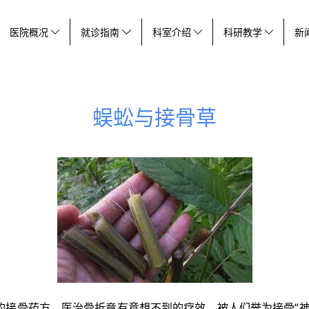
医院概况
就诊指南
科室介绍
科研教学
新
蜈蚣与接骨草
的接骨药方，医治骨折竟有意想不到的疗效，被人们誉为接骨“神