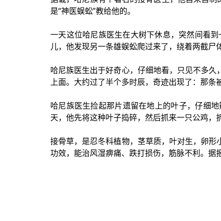
是“神医蜈蚣”教给他的。
一天这位哈尼族医生在大树下休息，突然间看到
儿，他发现另一条雄蜈蚣爬过来了，绕着两截尸
哈尼族医生出于好奇心，仔细地看，只见不多久
上面。大约过了半个多时辰，奇迹出现了：那条
哈尼族医生捡起那片遗留在地上的叶子，仔细地
天，他先将这种叶子捣碎，然后抓来一只公鸡，
接骨草，是忍冬科植物，茎草质，叶对生，卵形
功效，能治风湿痹痛、跌打损伤，筋脉不利。据报