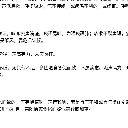
，声低息微，呼多吸少，气不接续，或痰鸣不利的，属虚证。呼
虚证。咳嗽痰声漉漉，痰稀易吐，为湿痰蕴肺；咳嗽干裂声短，
，是喉风，属危急证候。
势猛，声高有力，为实热证。
不低，无其他不适，多因咽食急促而致，不属病态。呃声高亢，
象。
化而致的，可有酸腐味，声音较响；若是胃气不和或胃气虚弱引
属肝气犯胃，常随情志变化而嗳气减轻或加重。