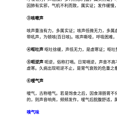
因肺有实邪，气机不利而致，属实证；发作缓慢
③咳嗽声
咳声重浊有力，多属实证；咳声低微无力，多属
带吼声，为顿咳(百日咳)。咳声嘶哑，呼吸困难
④呕吐声
呕吐徐缓，声低无力，是虚寒证；呕吐
⑤呃逆声
呃逆，俗称打嗝。日常嗝逆，声音不高
虚寒。久病出现呃逆不止，是胃气衰败的危重之
⑥嗳气声
嗳气，古称噫气。若是饱食之后，因食滞肠胃不
的，则声音响亮，频频发作，嗳气后脘腹舒适，
嗅气味