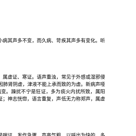
小病其声多不变，而久病、苛疾其声多有变化。听
，属虚证、寒证。语声重浊，常见于外感或湿邪侵
因肺肾阴虚，津液不能上承而致的为虚。新病声哑
病变。躁扰不宁是狂证，多为痰火内扰所致，属阳
证；神志恍惚，语言重复，声低无力称郑声，属虚
是喘证，发作急骤，声高气粗，以呼出为快的，多