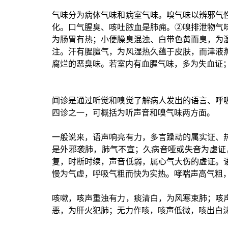
气味分为病体气味和病室气味。嗅气味以辨邪气
化。口气腥臭、咳吐脓血是肺痈。②嗅排泄物气
为肠胃有热；小便臊臭混浊、白带色黄而臭，为
注。汗有腥膻气，为风湿热久蕴于皮肤，而津液
腐烂的恶臭味。若室内有血腥气味，多为失血证
闻诊是通过听觉和嗅觉了解病人发出的语言、呼
四诊之一，可概括为听声音和嗅气味两方面。
一般说来，语声响亮有力，多言躁动的属实证、
是外邪袭肺，肺气不宣；久病音哑或失音为虚证
复，时断时续，声音低弱，属心气大伤的虚证。
慢为气虚，呼吸气粗而快为实热。哮喘声高气粗
咳嗽，咳声重浊有力，痰清白，为风寒束肺；咳
恶，为肝火犯肺；无力作咳，咳声低微，咳出白