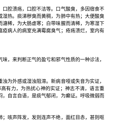
、口腔溃疡，口腔不洁等。口气酸臭，多因宿食不
或湿热。痰涕秽臭而黄稠，为肺中有热；大便酸臭
而溏稀，为大肠虚寒；白带味腥而清稀，为寒湿下
瘟疫病人的病室充满霉腐臭气；疮疡溃烂，室内有
气味，来判断正气的盈亏和邪气性质的一种诊法，
重浊为外感或湿浊阻滞。新病音哑或失音为实证，
声高有力，为热扰心神的实证；神志不清，语言重
闷，自言自语，是痰气郁闭，为癫证。呼吸微弱而
。
肺；咳声阵发，发则连声不绝，面红目赤，甚则呕