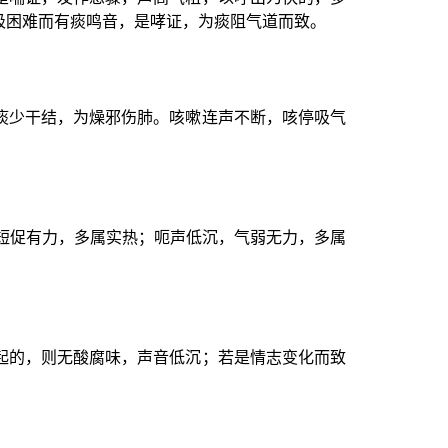
吸困难而有痰鸣音，是哮证，为痰阻气道而致。
痰少干结，为燥邪伤肺。咳嗽连声不断，咳停吸气
短促有力，多属实热；呃声低沉，气弱无力，多属
起的，则无酸腐味，声音低沉；若是情志变化而致