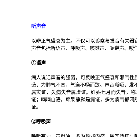
听声音
以辨正气盛衰为主。不仅可以诊察与发音有关器
声音包括听语声、呼吸声、咳嗽声、呃逆声、嗳
①语声
病人说话声音的强弱，可反映正气盛衰和邪气性
袭，为肺气不宣，气道不畅而致。声音嘶哑，发
属实证，久病失音属虚证。妊娠七月而失音，称
证；喃喃自语，痴呆静默是癫证，多为痰气郁闭
证。
②呼吸声
呼吸有力，声粗浊，多为热邪内盛，属实热证；