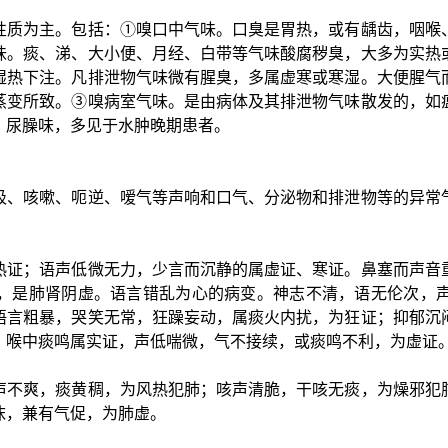
性质为主。包括：①嗅口中气味。口臭是胃热，或有龋齿，咽喉
味。痰、涕、大小便、月经、白带等气味酸腐秽臭，大多为实热
湿热下注。凡排泄物气味微有腥臭，多属虚寒或寒湿。大便腥气
蒸变所致。③嗅病室气味。是由病体及其排泄物气味散发的，如
；尿臊味，多见于水肿晚期患者。
吸、咳嗽、呃逆、嗳气等声响和口气、分泌物和排泄物等的异常
热证；语声低微无力，少言而沉静的属虚证、寒证。鼻塞而声音
，是肺肾阴虚。语言错乱为心的病变。神志不清，语无伦次，
语言粗暴，哭笑无常，狂躁妄动，属痰火内扰，为狂证；抑郁沉
，喉中痰鸣属实证，声低喘微，气不接续，或痰鸣不利，为虚证
声不爽，痰黄稠，为风热犯肺；咳声清脆，干咳无痰，为燥邪犯
沫，兼有气促，为肺虚。