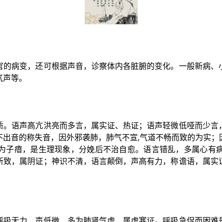
官的病变，还可根据声音，诊察体内各脏腑的变化。一般新病、
气声等。
质。语声高亢洪亮而多言，属实证、热证；语声轻微低哑而少言
不出音的称失音，因外邪袭肺，肺气不宣,气道不畅而致的为实；
为子瘖，是生理现象，分娩后不治自愈。语言错乱，多属心有
所致，属阴证；神识不清，语言颠倒，声高有力，称谵语，属实
呼吸无力，声低微，多为肺肾气虚，属虚寒证。呼吸急促而困难