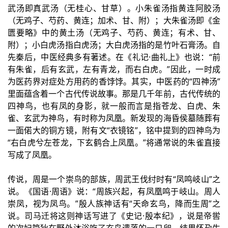
武汤即真武汤（无桂心、甘草）。小朱雀汤指黄连阿胶汤
（无鸡子、芍药、黄连；加术、甘、附）；大朱雀汤即《金
匮要略》中的黄土汤（无鸡子、芍药、黄连；有术、甘、
附）；小白虎汤指白虎汤；大白虎汤指的是竹叶石膏汤。自
先秦后，中医经典多有著述。在《礼记·曲礼上》也说：“前
有朱雀，后有玄武，左有青龙，而右白虎。”因此，一时成
为医药界对症处方用药的香饽饽。其实，中医药的“四神汤”
里面蕴含着一个古代传说故事。那是几千年前，古代传统的
四神鸟，也有凤的身影，就一般而言是指苍龙、白虎、朱
雀、玄武为神鸟，有时称为凤凰。新发现的海昏侯墓随葬有
一面偌大的铜方镜，附有文“衣镜铭”，铭中提到的四神鸟为
“右白虎兮左苍龙，下玄鹤合上凤凰。”将通常说的朱雀直接
写成了凤凰。
传说，周是一个崇鸟的部族，周武王伐纣时有“凤鸣岐山”之
说。《国语·周语》说：“周族兴起，有凤凰鸣于岐山。周人
崇凤，视为凤鸟。”殷人族神话有“天命玄鸟，降而生周”之
说。司马迁将这则神话写进了《史记·殷本纪》，说是帝喾