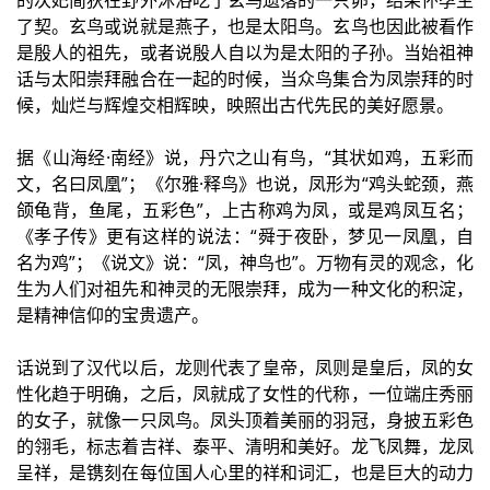
的次妃简狄在野外沐浴吃了玄鸟遗落的一只卵，结果怀孕生
了契。玄鸟或说就是燕子，也是太阳鸟。玄鸟也因此被看作
是殷人的祖先，或者说殷人自以为是太阳的子孙。当始祖神
话与太阳崇拜融合在一起的时候，当众鸟集合为凤崇拜的时
候，灿烂与辉煌交相辉映，映照出古代先民的美好愿景。
据《山海经·南经》说，丹穴之山有鸟，“其状如鸡，五彩而
文，名曰凤凰”；《尔雅·释鸟》也说，凤形为“鸡头蛇颈，燕
颌龟背，鱼尾，五彩色”，上古称鸡为凤，或是鸡凤互名；
《孝子传》更有这样的说法：“舜于夜卧，梦见一凤凰，自
名为鸡”；《说文》说：“凤，神鸟也”。万物有灵的观念，化
生为人们对祖先和神灵的无限崇拜，成为一种文化的积淀，
是精神信仰的宝贵遗产。
话说到了汉代以后，龙则代表了皇帝，凤则是皇后，凤的女
性化趋于明确，之后，凤就成了女性的代称，一位端庄秀丽
的女子，就像一只凤鸟。凤头顶着美丽的羽冠，身披五彩色
的翎毛，标志着吉祥、泰平、清明和美好。龙飞凤舞，龙凤
呈祥，是镌刻在每位国人心里的祥和词汇，也是巨大的动力