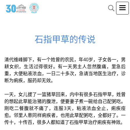
石指甲草的传说
清代维峰脚下，有一个姓曾的农民，年40岁，子女各一，男
耕女织，生活过得很好。有一天男主人忽然腹痛，里急后
重，大便粘液浓血，一日二十多次，急请当地医生治疗，诊
断为痢疾，服药却无效。
一天，女儿拔了一篮猪草回来，内中有很多石指甲草，姓曾
的想起此草能治猪的腹泄，便要妻子煮一碗给自己配粥吃。
刚吃二餐腹就不痛了，连服3天，粘液浓血全止，痢疾痊
愈。邻里人患同样痢疾者，也用此草配粥吃，全都好了。一
传十，十传百，很多人都知道了石指甲草治疗痢疾有神效。