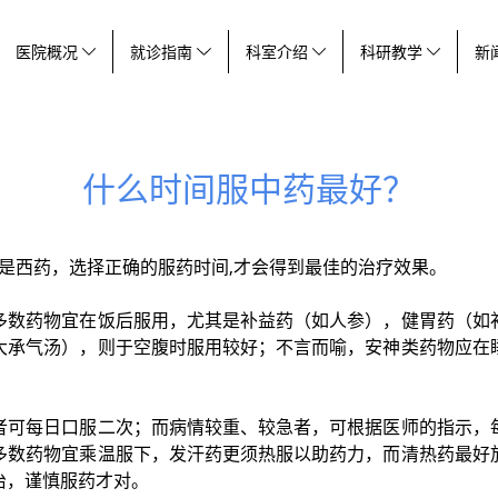
医院概况
就诊指南
科室介绍
科研教学
新
什么时间服中药最好？
还是西药，选择正确的服药时间,才会得到最佳的治疗效果。
多数药物宜在饭后服用，尤其是补益药（如人参），健胃药（如
大承气汤），则于空腹时服用较好；不言而喻，安神类药物应在
者可每日口服二次；而病情较重、较急者，可根据医师的指示，
多数药物宜乘温服下，发汗药更须热服以助药力，而清热药最好
治，谨慎服药才对。