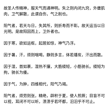
故圣人传精神，服天气而通神明。失之则内闭九窍，外壅肌
肉，卫气解散，此谓自伤，气之削也。
阳气者，若天与日，失其所，则折寿而不彰。故天运当以日
光明。是故阳因而上，卫外者也。
因于寒，欲如运枢，起居如惊，神气乃浮。
因于暑，汗，烦则喘喝，静则多言，体若燔炭，汗出而散。
因于湿，首如裹，湿热不攘，大筋緛短，小筋驰长。緛短为
拘，驰长为痿。
因于气，为肿，四维相代，阳气乃竭。
阳气者，烦劳则张，精绝，辟积于夏，使人煎厥；目盲不可
以视，耳闭不可以听，溃溃乎若坏都，汨汨乎不可止。