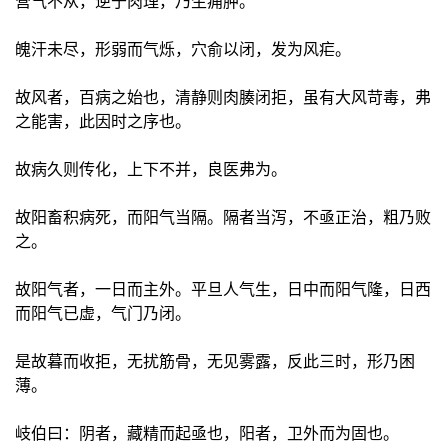
营气不从，逆于肉理，乃生痈肿。
魄汗未尽，形弱而气烁，穴俞以闭，发为风疟。
故风者，百病之始也，清静则肉腠闭拒，虽有大风苛毒，弗
之能害，此因时之序也。
故病久则传化，上下不并，良医弗为。
故阳畜积病死，而阳气当隔。隔者当泻，不亟正治，粗乃败
之。
故阳气者，一日而主外。平旦人气生，日中而阳气隆，日西
而阳气已虚，气门乃闭。
是故暮而收拒，无扰筋骨，无见雾露，反此三时，形乃困
薄。
岐伯曰：阴者，藏精而起亟也，阳者，卫外而为固也。