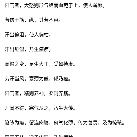
阳气者，大怒则形气绝而血菀于上，使人薄厥。
有伤于筋，纵，其若不容。
汗出偏沮，使人偏枯。
汗出见湿，乃生痤疿。
高梁之变，足生大丁，受如持虚。
劳汗当风，寒薄为皶，郁乃痤。
阳气者，精则养神，柔则养筋。
开阖不得，寒气从之，乃生大偻。
陷脉为瘘，留连肉腠，俞气化薄，传为善畏，及为惊骇。