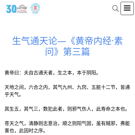
生气通天论—《黄帝内经·素
问》第三篇
黄帝曰：夫自古通天者，生之本，本于阴阳。
天地之间，六合之内，其气九州、九窍、五脏十二节，皆通
乎天气。
其生五，其气三，数犯此者，则邪气伤人，此寿命之本也。
苍天之气，清静则志意治，顺之则阳气固，虽有贼邪，弗能
害也，此因时之序。