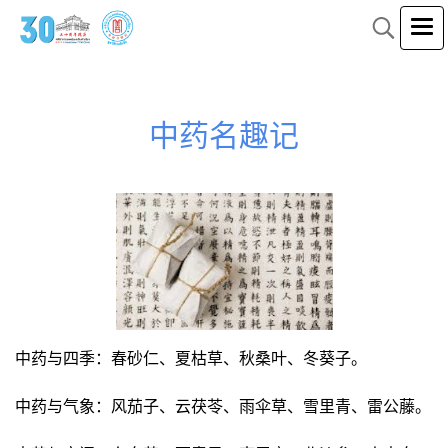
中药名趣记
中药与四季：春砂仁、夏枯草、秋桑叶、冬葵子。
中药与气象：风茄子、云茯苓、雨伞草、雪里青、雷公藤。