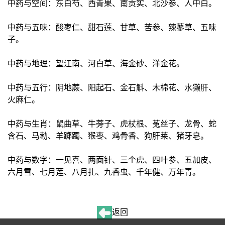
中药与空间：东白芍、西青果、南贡实、北沙参、人中白。
中药与五味：酸枣仁、甜石莲、甘草、苦参、辣蓼草、五味
子。
中药与地理：望江南、河白草、海金砂、洋金花。
中药与五行：阴地蕨、阳起石、金石斛、木棉花、水獭肝、
火麻仁。
中药与生肖：鼠曲草、牛蒡子、虎杖根、菟丝子、龙骨、蛇
含石、马勃、羊踯躅、猴枣、鸡骨香、狗肝莱、猪牙皂。
中药与数字：一见喜、两面针、三个虎、四叶参、五加皮、
六月雪、七月莲、八月扎、九香虫、千年健、万年青。
返回