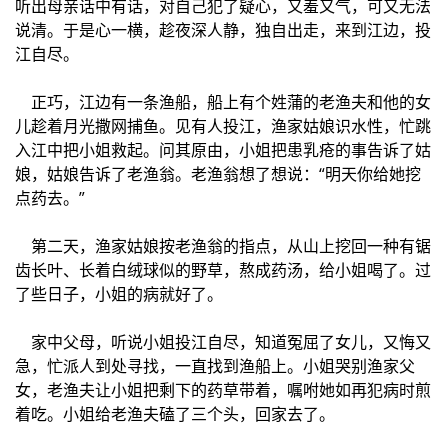
听出母亲话中有话，对自己犯了疑心，又羞又气，可又无法
说清。于是心一横，趁夜深人静，独自出走，来到江边，投
江自尽。
正巧，江边有一条渔船，船上有个姓蒲的老渔夫和他的女
儿趁着月光撒网捕鱼。见有人投江，渔家姑娘识水性，忙跳
入江中把小姐救起。问其原由，小姐把患乳疮的事告诉了姑
娘，姑娘告诉了老渔翁。老渔翁想了想说：“明天你给她挖
点药去。”
第二天，渔家姑娘按老渔翁的指点，从山上挖回一种有锯
齿长叶、长着白绒球似的野草，熬成药汤，给小姐喝了。过
了些日子，小姐的病就好了。
家中父母，听说小姐投江自尽，知道冤屈了女儿，又悔又
急，忙派人到处寻找，一直找到渔船上。小姐哭别渔家父
女，老渔夫让小姐把剩下的药草带着，嘱咐她如再犯病时煎
着吃。小姐给老渔夫磕了三个头，回家去了。