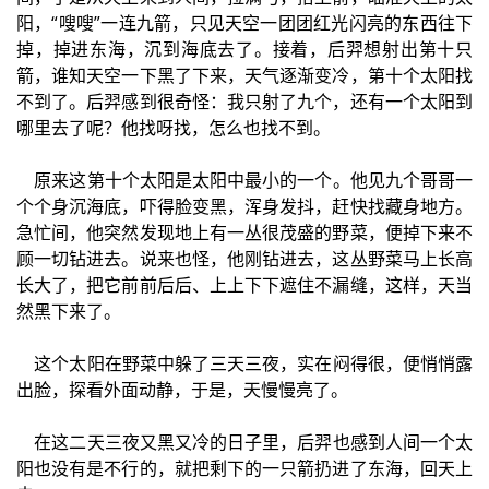
阳，“嗖嗖”一连九箭，只见天空一团团红光闪亮的东西往下
掉，掉进东海，沉到海底去了。接着，后羿想射出第十只
箭，谁知天空一下黑了下来，天气逐渐变冷，第十个太阳找
不到了。后羿感到很奇怪：我只射了九个，还有一个太阳到
哪里去了呢？他找呀找，怎么也找不到。
原来这第十个太阳是太阳中最小的一个。他见九个哥哥一
个个身沉海底，吓得脸变黑，浑身发抖，赶快找藏身地方。
急忙间，他突然发现地上有一丛很茂盛的野菜，便掉下来不
顾一切钻进去。说来也怪，他刚钻进去，这丛野菜马上长高
长大了，把它前前后后、上上下下遮住不漏缝，这样，天当
然黑下来了。
这个太阳在野菜中躲了三天三夜，实在闷得很，便悄悄露
出脸，探看外面动静，于是，天慢慢亮了。
在这二天三夜又黑又冷的日子里，后羿也感到人间一个太
阳也没有是不行的，就把剩下的一只箭扔进了东海，回天上