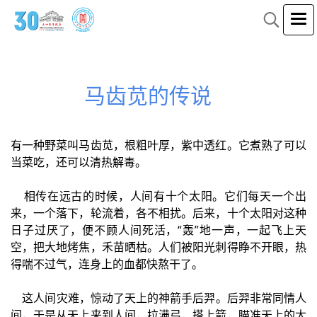
马齿苋的传说
有一种野菜叫马齿苋，根粗叶厚，紫中透红。它煮熟了可以
当菜吃，还可以清热解毒。
相传在远古的时候，人间有十个太阳。它们每天一个出
来，一个落下，轮流着，各不相扰。后来，十个太阳对这种
日子过厌了，便不顾人间死活，“轰”地一声，一起飞上天
空，把大地烤焦，禾苗晒枯。人们被阳光刺得睁不开眼，热
得喘不过气，连身上的血都快熬干了。
这人间灾难，惊动了天上的神箭手后羿。后羿非常同情人
间，于是从天上来到人间，拉满弓，搭上箭，瞄准天上的太