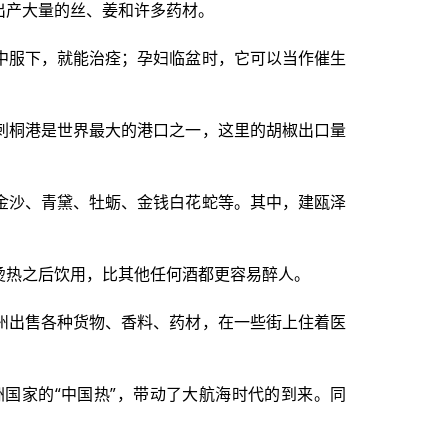
出产大量的丝、姜和许多药材。
中服下，就能治痊；孕妇临盆时，它可以当作催生
刺桐港是世界最大的港口之一，这里的胡椒出口量
金沙、青黛、牡蛎、金钱白花蛇等。其中，建瓯泽
烫热之后饮用，比其他任何酒都更容易醉人。
州出售各种货物、香料、药材，在一些街上住着医
洲国家的“中国热”，带动了大航海时代的到来。同