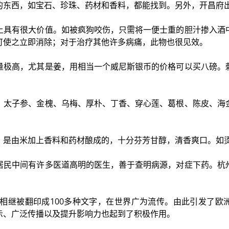
的东西，如宝石、珍珠、药材和香料，都能找到。另外，开昌府
上具有很大价值。如被疯狗咬伤，只需将一便士重的胆汁掺入酒
可使之立即消除；对于治疗其他许多病痛，此物也很见效。
量极高，尤其是姜，用相当一个威尼斯银币的价格可以买八磅。
、太子参、金槐、乌梅、厚朴、丁香、穿心莲、葛根、陈皮、海
，是由米加上香料和药材酿成的，十分芬芳甘醇，清香爽口。如
居民中间有许多医道高明的医生，善于查明病源，对症下药。杭
》相继被翻印成100多种文字，在世界广为流传。由此引发了欧
示、广泛传播以及提升影响力也起到了积极作用。