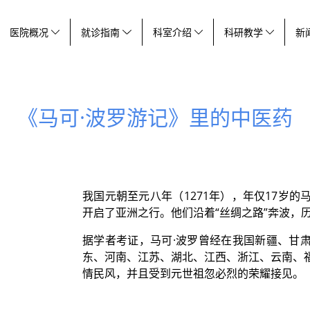
医院概况
就诊指南
科室介绍
科研教学
新
《马可·波罗游记》里的中医药
我国元朝至元八年（1271年），年仅17岁的
开启了亚洲之行。他们沿着“丝绸之路”奔波，
据学者考证，马可·波罗曾经在我国新疆、甘
东、河南、江苏、湖北、江西、浙江、云南、
情民风，并且受到元世祖忽必烈的荣耀接见。