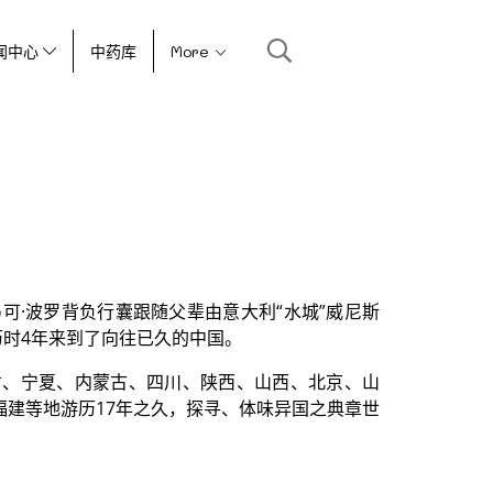
闻中心
中药库
More
马可·波罗背负行囊跟随父辈由意大利“水城”威尼斯
历时4年来到了向往已久的中国。
肃、宁夏、内蒙古、四川、陕西、山西、北京、山
福建等地游历17年之久，探寻、体味异国之典章世