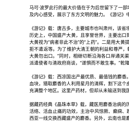
马可·波罗此行的最大价值在于为后世留下了一部
及内心感受，展示了东方文明的魅力。《游记》
《游记》载：唐古多，主要城市也叫肃州，该省
历史上，中国盛产大黄，且享誉世界，主要出口
大黄视为“病者非此不治”的“上药”。二是用大
拒不遣返等。为了维护大清王朝的利益和尊严，乾
大黄勿出口。”同时，相继切断沿海各口岸通关
派遣使者与清政府商谈，“遂惧而不敢生事。”乾
《游记》载：西凉国出产最优质、最值钱的麝香
血块，猎取麝香的人利用星月的清辉，割下这个
充满整个地区。这里产药材，但却从未输送到我
据藏药经典《晶珠本草》载，藏医用麝香治病的历
活络、活血止痛的功效，主治中风惊厥、癫痫、
西亚一线交换西藏盛产的麝香。另外，云南也是