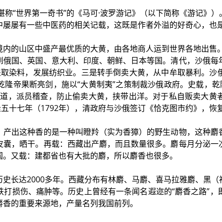
堪称“世界第一奇书”的《马可·波罗游记》（以下简称《游记》
中屡屡有一些中医药的相关记载，这既是作者外溢的好奇心，也
境内的山区中盛产最优质的大黄，由各地商人运到世界各地出售
到俄国、英国、意大利、印度、朝鲜、日本等国。清代，沙俄每
黄提取染料，发展纺织业。三是转手倒卖大黄，从中牟取暴利。
隆帝果断亮剑，施以“大黄制夷”之策制裁沙俄政府。史载，乾隆
渠道，派员稽查，防止偷卖大黄，挟带出洋。对于私自贩卖大黄
隆五十七年（1792年），清政府与沙俄签订《恰克图市约》，恢
。产出这种香的是一种叫瞪羚（实为香獐）的野生动物，这种麝
皮囊，晒干。再载：西藏出产麝，而且数量很多。麝每月分泌一
国。又载：建都省也有大批的麝，所以麝香也很多。
史长达2000多年。西藏分布有林麝、马麝、喜马拉雅麝、黑
跌打损伤、痛肿等。历史上曾经有一条闻名遐迩的“麝香之路”，
麝香的重要来源地，产量名列我国前列。