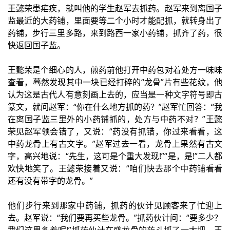
王懿荣患疟疾，就叫他的学生赵军去抓药。赵军来到离国子
监最近的大药铺，里面要等二个小时才能配抓，就转身出了
药铺，步行三里多路，来到路西一家小药铺，抓齐了药，很
快返回国子监。
王懿荣是个细心的人，煎药前他打开中药包对着处方一味味
查看，蓦然发现其中一块已经打碎的“龙骨”片有些花纹，他
认为这是古代人有意刻画上去的，应当是一种文字符号即古
篆文，就问赵军：“你在什么地方抓的药？”赵军忙回答：“我
在离国子监三里外的小药铺抓的，处方与中药不对？”王懿
荣见赵军领会错了，又说：“药没有抓错，你过来看看，这
中药龙骨上有古文字。”赵军过去一看，龙骨上果然有古文
字，高兴地说：“先生，这可是个重大发现!”“是，是!”二人都
欢快地笑了。王懿荣接着又说：“咱们快去那个中药铺看看
还有没有带字的龙骨。”
他们步行来到那家中药铺，抓药的伙计见顾客来了忙迎上
去。赵军说：“我们要再买些龙骨。”抓药伙计问：“要多少？