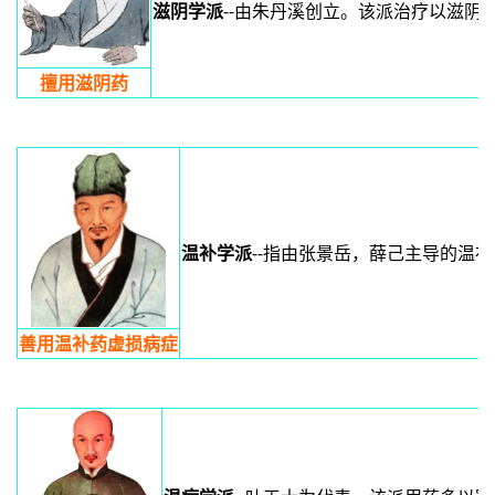
滋阴学派
--由朱丹溪创立。该派治疗以滋
擅用滋阴药
温补学派
--指由张景岳，薛己主导的
善用温补药虚损病症