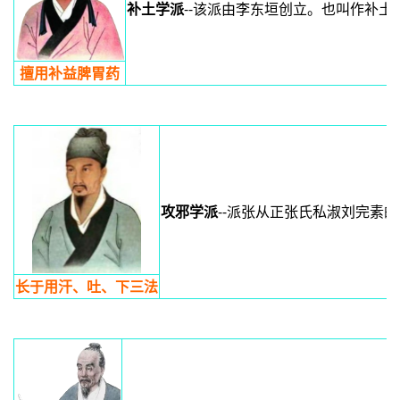
补土学派
--该派由李东垣创立。也叫作补
擅用补益脾胃药
攻邪学派
--派张从正张氏私淑刘完素
长于用汗、吐、下三法