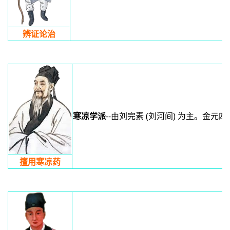
辨证论治
寒凉学派
--由刘完素 (刘河间) 为主
擅用寒凉药