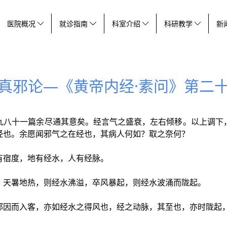
医院概况
就诊指南
科室介绍
科研教学
新
真邪论—《黄帝内经·素问》第二
九八十一篇余尽通其意矣。经言气之盛衰，左右倾移。以上调下
经也。余愿闻邪气之在经也，其病人何如？取之奈何？
有宿度，地有经水，人有经脉。
；天暑地热，则经水沸溢，卒风暴起，则经水波涌而陇起。
邪因而入客，亦如经水之得风也，经之动脉，其至也，亦时陇起