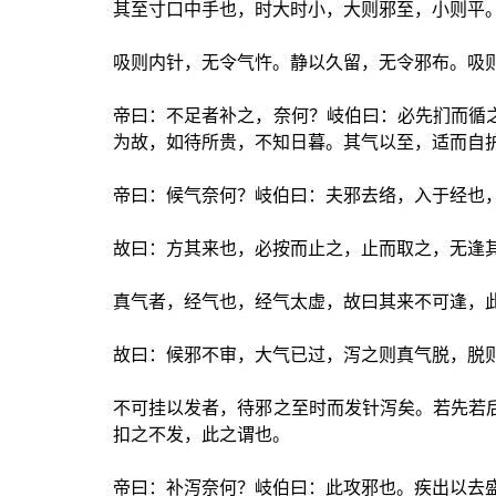
其至寸口中手也，时大时小，大则邪至，小则平
吸则内针，无令气忤。静以久留，无令邪布。吸
帝曰：不足者补之，奈何？岐伯曰：必先扪而循
为故，如待所贵，不知日暮。其气以至，适而自
帝曰：候气奈何？岐伯曰：夫邪去络，入于经也
故曰：方其来也，必按而止之，止而取之，无逢
真气者，经气也，经气太虚，故曰其来不可逢，
故曰：候邪不审，大气已过，泻之则真气脱，脱
不可挂以发者，待邪之至时而发针泻矣。若先若
扣之不发，此之谓也。
帝曰：补泻奈何？岐伯曰：此攻邪也。疾出以去