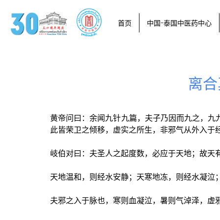
首页
中国-泰国中医药中心
离合
黄帝问曰：余闻九针九篇，夫子乃因而九之，九
此皆荣卫之倾移，虚实之所生，非邪气从外入于
岐伯对曰：夫圣人之起度数，必应于天地；故天
天地温和，则经水安静；天寒地冻，则经水凝泣
夫邪之入于脉也，寒则血凝泣，暑则气淖泽，虚