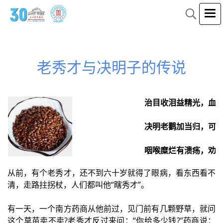
老秀才与决明子的传说
治目收泪益精光，血
决明老鹳加当归，可
咽喉糜烂有溃疡，劝
从前，有个老秀才，还不到六十岁就得了眼病，看东西看不
清，走路拄拐杖，人们都叫他“瞎秀才”。
有一天，一个南方药商从他前过，见门前有几颗野草，就问
这个草苗卖不卖?老秀才反过来问：“你给多少钱?”药商说：