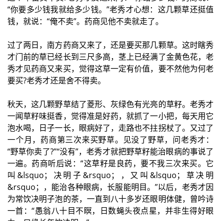
“你要多少钱我就给多少钱。”老秀才心想：这几颗草还挺值
钱，就说：“俺不卖”。药商见他不卖就走了。
过了两日，南方药商又来了，还是要买那几颗草。这时瞎秀
才门前的草已经长到三尺多高，茎上已经满了金黄色花，老
秀才见药商又来买，觉得这草一定有价值，要不然他为何老
要买?老秀才还是舍不得卖。
秋天，这几颗野草结了菱形、灰绿色有光亮的草籽。老秀才
一闻草籽味挺香，觉得准是好药，就抓了一小把，每天用它
泡水喝，日子一长，眼病好了，走路也不拄拐杖了。又过了
一个月，药商第三次来买野草。见没了野草，问老秀才：
“野草你卖了?”“没有”，老秀才就把野草籽能治眼病的事说了
一遍。药商听后说：“这草籽是良药，要不我三次来买。它
叫&lsquo；决明子&rsquo；，又叫&lsquo；草决明
&rsquo；，能治各种眼病，长服能明目。”以后，老秀才因
为常饮决明子泡的茶，一直到八十多岁还眼明体健，曾吟诗
一首：“愚翁八十目不瞑，日数蝇头夜点星，并非生得好眼