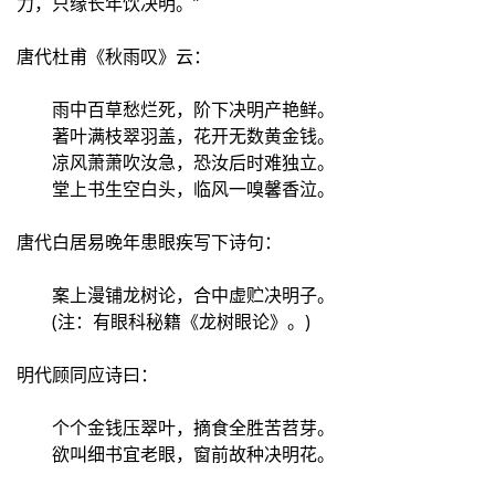
力，只缘长年饮决明。”
唐代杜甫《秋雨叹》云：
雨中百草愁烂死，阶下决明产艳鲜。
著叶满枝翠羽盖，花开无数黄金钱。
凉风萧萧吹汝急，恐汝后时难独立。
堂上书生空白头，临风一嗅馨香泣。
唐代白居易晚年患眼疾写下诗句：
案上漫铺龙树论，合中虚贮决明子。
(注：有眼科秘籍《龙树眼论》。)
明代顾同应诗曰：
个个金钱压翠叶，摘食全胜苦苕芽。
欲叫细书宜老眼，窗前故种决明花。