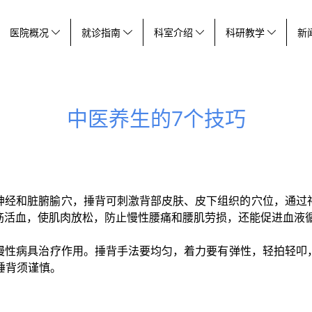
医院概况
就诊指南
科室介绍
科研教学
新
中医养生的7个技巧
神经和脏腑腧穴，捶背可刺激背部皮肤、皮下组织的穴位，通过
筋活血，使肌肉放松，防止慢性腰痛和腰肌劳损，还能促进血液
病具治疗作用。捶背手法要均匀，着力要有弹性，轻拍轻叩，每分钟
捶背须谨慎。