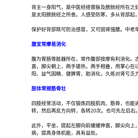
背主一身阳气，是中医经络督脉及膀胱经所在之
是太阳膀胱经之所舍。人感受防寒，多从背部起
保护好背部既可防治感冒，又可固肾强腰。中老
腹宜常摩易消化
腹为胃肠等脏器所在，常作腹部按摩有利消化。
直，脚尖朝上，两手搓热，两手相叠，用掌心在
阳、益气固精、健脾胃、助消化，久练对肾亏乏
肢体常摇筋骨壮
四肢经常活动，不仅锻炼四肢肌肉、筋骨，也能
转，然后再反方向转，各转20次。也可先左后右
此外，平坐，提起左脚向前缓缓伸直，脚尖向上
病，提高身体机能，具有益处。