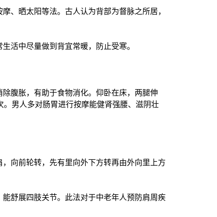
按摩、晒太阳等法。古人认为背部为督脉之所居，
常生活中尽量做到背宜常暖，防止受寒。
消除腹胀，有助于食物消化。仰卧在床，两腿伸
次。
男人多对肠胃进行按摩能健肾强腰、滋阴壮
肩，向前轮转，先有里向外下方转再由外向里上方
。能舒展四肢关节。此法对于中老年人预防肩周疾