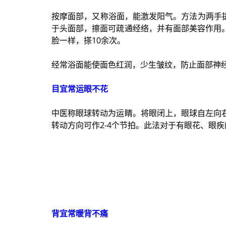
按摩面部，又称浴面，能激发阳气。方法为两手搓
于头面部，擦面可疏通经络，并有面部美容作用
脸一样，搽10余次。
经常浴面能使面色红润，少生皱纹，防止面部神
目宜常运眼不花
中医称眼球转动为运睛。将眼闭上，眼球自左向右
转动方向可作2-4个节拍。此法对于有眼花、眼
背宜常暖背不痛