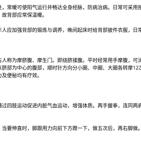
处，常暖可使阳气运行并畅达全身经脉，防病治病。日常可采用
，故背部应常保温暖。
年人应加强背部的锻炼与调养，晚间起床时给背部披件衣服，日
古人称为摩脐腹、摩生门。即绕脐揉腹。平时经常用手摩腹，可
以脐部为中心的腹部，顺时针方向分小圈、中圈、大圈各转摩12
力及便秘均有疗效。
通过四肢运动促进内脏气血运动，增强体质。两手握拳，连同两
。
，当要伸直时，脚跟用力向前下方蹬一下，做五次后，再右脚做