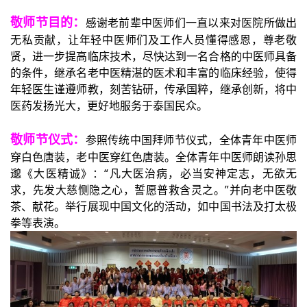
敬师节目的：
感谢老前辈中医师们一直以来对医院所做出
无私贡献，让年轻中医师们及工作人员懂得感恩，尊老敬
贤，
进一步提高临床技术，尽快达到
一名合格的中医师具备
的条件，
继承名老中医
精湛的医术和丰富的临床经验，使得
年轻医生
谨遵师教，刻苦钻研，传承国粹，继承创新，将中
医药发扬光大，更好地服务于泰国民众。
敬师节仪式：
参照传统中国拜师节仪式，全体青年中医师
穿白色唐装，老中医穿红色唐装。全体青年中医师朗读
孙思
邈《大医精诚》：“凡大医治病，必当安神定志，无欲无
求，先发大慈恻隐之心，誓愿普救含灵之。”并
向老中医敬
茶、献花。举行展现中国文化的活动，如中国书法及打太极
拳
等
表演。