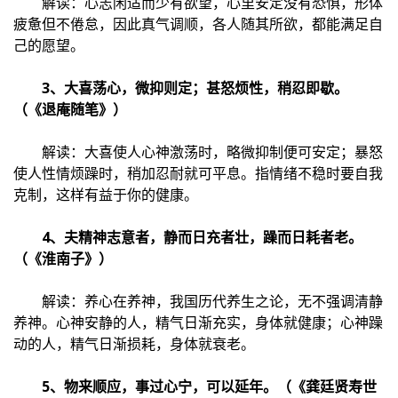
解读：心志闲适而少有欲望，心里安定没有恐惧，形体
疲惫但不倦怠，因此真气调顺，各人随其所欲，都能满足自
己的愿望。
3、大喜荡心，微抑则定；甚怒烦性，稍忍即歇。
（《退庵随笔》）
解读：大喜使人心神激荡时，略微抑制便可安定；暴怒
使人性情烦躁时，稍加忍耐就可平息。指情绪不稳时要自我
克制，这样有益于你的健康。
4、夫精神志意者，静而日充者壮，躁而日耗者老。
（《淮南子》）
解读：养心在养神，我国历代养生之论，无不强调清静
养神。心神安静的人，精气日渐充实，身体就健康；心神躁
动的人，精气日渐损耗，身体就衰老。
5、物来顺应，事过心宁，可以延年。（《龚廷贤寿世