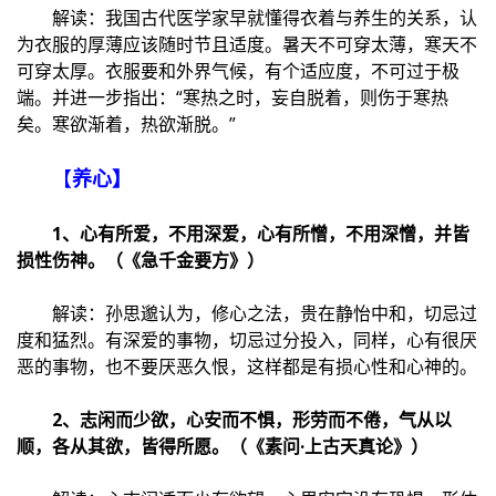
解读：我国古代医学家早就懂得衣着与养生的关系，认
为衣服的厚薄应该随时节且适度。暑天不可穿太薄，寒天不
可穿太厚。衣服要和外界气候，有个适应度，不可过于极
端。并进一步指出：“寒热之时，妄自脱着，则伤于寒热
矣。寒欲渐着，热欲渐脱。”
【
养心】
1、心有所爱，不用深爱，心有所憎，不用深憎，并皆
损性伤神。（《急千金要方》）
解读：孙思邈认为，修心之法，贵在静怡中和，切忌过
度和猛烈。有深爱的事物，切忌过分投入，同样，心有很厌
恶的事物，也不要厌恶久恨，这样都是有损心性和心神的。
2、志闲而少欲，心安而不惧，形劳而不倦，气从以
顺，各从其欲，皆得所愿。（《素问·上古天真论》）