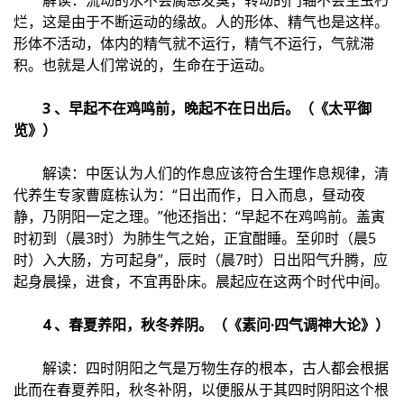
解读：流动的水不会腐恶发臭，转动的门轴不会生虫朽
烂，这是由于不断运动的缘故。人的形体、精气也是这样。
形体不活动，体内的精气就不运行，精气不运行，气就滞
积。也就是人们常说的，生命在于运动。
3 、早起不在鸡鸣前，晚起不在日出后。（《太平御
览》）
解读：中医认为人们的作息应该符合生理作息规律，清
代养生专家曹庭栋认为：“日出而作，日入而息，昼动夜
静，乃阴阳一定之理。”他还指出：“早起不在鸡鸣前。盖寅
时初到（晨3时）为肺生气之始，正宜酣睡。至卯时（晨5
时）入大肠，方可起身”，辰时（晨7时）日出阳气升腾，应
起身晨操，进食，不宜再卧床。晨起应在这两个时代中间。
4 、春夏养阳，秋冬养阴。（《素问·四气调神大论》）
解读：四时阴阳之气是万物生存的根本，古人都会根据
此而在春夏养阳，秋冬补阴，以便服从于其四时阴阳这个根