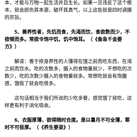
本，才能与万物一起生活并且生长。如果一旦违反了这个根
本，就会损伤其本源，破坏其真气，以上这些就是四时调摄
的宗旨。
5、善养性者，先饥而食，先渴而饮，食欲数而少，不
欲顿而多。常欲令饱中饥，饥中饱耳。（《备急千金要
方》）
解读：善于修身养性的人懂得在饿之前而吃东西，在渴
之前而饮水。吃的次数多，摄入的食物量就少，不想吃的次
数少，吃的次数少摄入的食物量就多。常想吃就会有饱腹
感，饿极了就会吃很多。
这句话相当于我们所说的少吃多餐，感觉饿了就吃，这
样更有利于消化吸收。
6、衣服厚薄，欲得随时合度。是以暑月不可全薄，寒
时不可极厚。（《养生要录》）