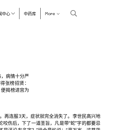
闻中心
中药库
More
伤，病情十分严
只得张榜招贤：
，便揭榜进宫为
转。再连服3天，症状就完全消失了。李世民高兴地
蛇咬伤后，下了一道圣旨，凡是带“蛇”字的都要忌