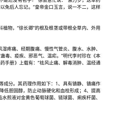
不是还没有名字？”徐会意忙说：“禀万岁，这草药
，以免后人忘记。”皇帝金口玉言，说一不二，这样
科植物，“徐长卿”的根及根茎或带根全草内、外用
风湿疼痛、经期腹痛、慢性气管炎、腹水、水肿、
蛊毒、疫疾、邪恶气、温疟。”明代李时珍在《本
中草药手册》上载有：“祛风止痛、解毒消肿、温经通
等成分。其药理作用如下：1、具有镇静、镇痛作
降低胆固醇，防止动脉硬化和血栓形成；4、提高
品水煎液对金黄色葡萄球菌、链球菌、痢疾杆菌、