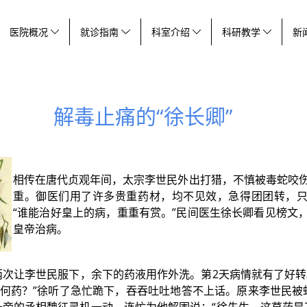
医院概况
就诊指南
科室介绍
科研教学
新
解毒止痛的“徐长卿”
相传在唐代贞观年间，太宗李世民外出打猎，不慎被毒蛇咬
重。御医们用了许多贵重药材，均不见效，急得团团转，
“谁能治好皇上的病，重重有赏。”民间医生徐长卿看见榜文
皇帝治病。
两次让李世民服下，余下的药液用作外洗。第2天病情就有了好
何药？”徐听了急忙跪下，吞吞吐吐地答不上话。原来李世民被