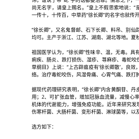
讳，谁说了带“蛇”字的话都要治罪。情急之下，
尚无名字，请皇上赐名。”皇上不假思索地说：“
一传十，十传百，中草药“徐长卿”的名字也就传
“徐长卿”，又名鬼督邮、石下长卿、料吊、别仙
均可。主产于浙江、江苏、湖南、湖北等地。夏
祖国医学认为，“徐长卿”性味辛、温，无毒。
痢疾、肠炎、跌打损伤、湿疹、荨麻疹、毒蛇咬
草纲目》上说：“上古辟瘟疫有‘徐长卿散’，良效
络。治疗毒蛇咬伤，风湿骨痛、心胃气痛、跌打
据现代药理研究表明，“徐长卿”内含黄酮苷、
用；2、可扩张血管，增加冠脉血流量，减慢心
机体的代谢能力，增强免疫功能。近年来研究发
伤寒杆菌、大肠杆菌、变形杆菌、淋球菌等，以
选方如下：