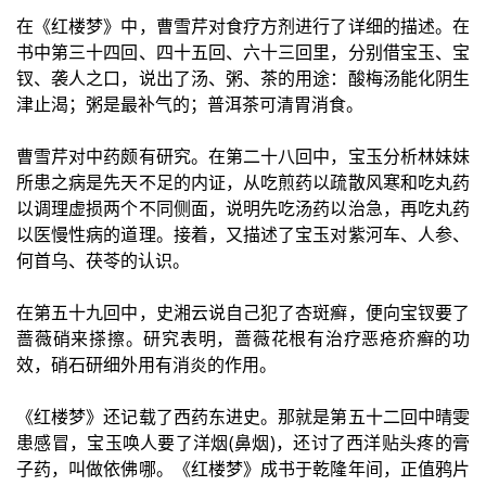
在《红楼梦》中，曹雪芹对食疗方剂进行了详细的描述。在
书中第三十四回、四十五回、六十三回里，分别借宝玉、宝
钗、袭人之口，说出了汤、粥、茶的用途：酸梅汤能化阴生
津止渴；粥是最补气的；普洱茶可清胃消食。
曹雪芹对中药颇有研究。在第二十八回中，宝玉分析林妹妹
所患之病是先天不足的内证，从吃煎药以疏散风寒和吃丸药
以调理虚损两个不同侧面，说明先吃汤药以治急，再吃丸药
以医慢性病的道理。接着，又描述了宝玉对紫河车、人参、
何首乌、茯苓的认识。
在第五十九回中，史湘云说自己犯了杏斑癣，便向宝钗要了
蔷薇硝来搽擦。研究表明，蔷薇花根有治疗恶疮疥癣的功
效，硝石研细外用有消炎的作用。
《红楼梦》还记载了西药东进史。那就是第五十二回中晴雯
患感冒，宝玉唤人要了洋烟(鼻烟)，还讨了西洋贴头疼的膏
子药，叫做依佛哪。《红楼梦》成书于乾隆年间，正值鸦片