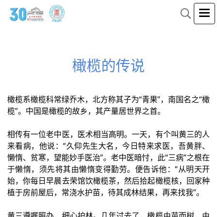
橄榄的传说
橄榄系橄榄科常绿乔木，北方称其子为“青果”，南国名之“橄
榄”。中国是橄榄的故乡，其产量居世界之首。
相传有一位老中医，医术相当高明。一天，有个叫黄三的人
来看病，他说：“久仰先生大名，今日特来求医，吾黄胖、
懒惰、贫寒，望能妙手医治”。老中医暗忖，此“三病”之根在
于懒惰，须先将其由懒惰变得勤劳。便告诉他：“从明天开
始，你每日早晨去荣馆饮橄榄茶，然后拾起橄榄核，回家种
植于房前屋后，常浇水护苗，待其成林结果，再来找我”。
黄三遵嘱照办，细心护林。几年过去了，橄榄由苗而树，由