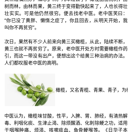
树而林，由林而果，黄三终于变得勤快起来了，人也长得壮
壮实实。可是他仍然很穷。便去找老中医。老中医笑曰：
“你已没了黄胖、懒惰之症了，你且回去，从明天开始，我
叫你不再贫穷”。
次日，果然有不少人前来向黄三买橄榄，从此，陆续不断，
黄三也就不再贫穷了。原来，老中医开处方时需要橄榄作药
引，而这一带没有出产，便想出这个给黄三种治病的办法。
人们都叹服老中医的高明。
橄榄，又名青榄、青果、青子，为橄
中医认为，橄榄味甘酸，性平，入脾、胃、肺经，有清热解
毒、利咽化痰、生津止渴、除烦醒酒、化刺除鲠之功，适用
于咽喉肿痛、烦渴、咳嗽痰血、鱼骨鲠喉等。《日华子本