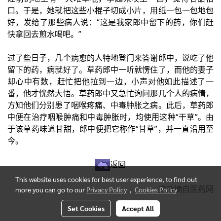
口。于是，她就把这些小棍子切成小片，用纸一包一包地包
好，发给了那些病人说：“这是我家郎中留下的药，你们赶
快拿回去煎水喝吧。”
过了些日子，几个病愈的人特地登门来答谢郎中，说吃了他
留下的药，病就好了。草药郎中一听就愣住了，而他的妻子
却心中有数，赶忙把他拉到一边，小声对他如此描述了一
番，他才恍然大悟。草药郎中又急忙询问那几个人的病情，
方知他们分别患了咽喉疼痛、中毒肿胀之病。此后，草药郎
中便在治疗咽喉肿痛和中毒肿胀时，均使用这种“干草”。由
于该草药味道甘甜，郎中便把它称作“甘草”，并一直沿用至
今。
返回
This website uses cookies for best user experience, to find out
文章摘自医药网
more you can go to our
Privacy Policy
,
Cookies Policy
Set Cookies
Accept All