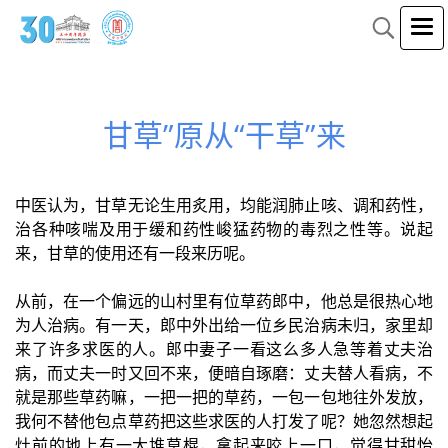
甘草”原从“干草”来
中医认为，甘草无论生用炙用，均能润肺止咳、调和药性，
治各种咳喘及用于缓和药性峻猛药物的毒烈之性等。说起
来，甘草的使用还有一段来历呢。
从前，在一个偏远的山村里有位草药郎中，他总是很热心地
为人治病。有一天，郎中外出给一位乡民治病未归，家里却
来了许多求医的人。郎中妻子一看这么多人急等着丈夫治
病，而丈夫一时又回不来，便暗自琢磨：丈夫替人看病，不
就是那些草药嘛，一把一把的草药，一包一包地往外发放，
我何不替他包点草药把这些求医的人打发了呢？她忽然想起
灶前的地上有一大堆草棍，拿起来咬上一口，觉得甘甜怡