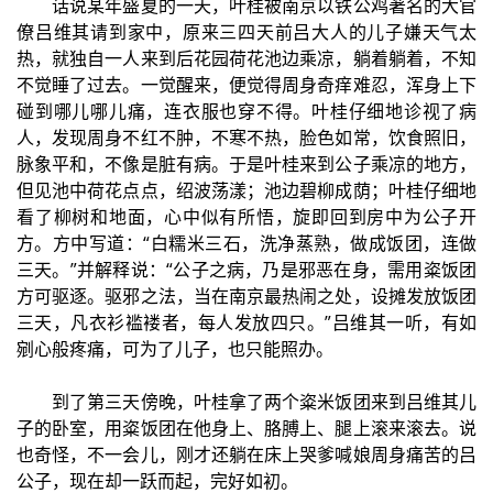
话说某年盛夏的一天，叶桂被南京以铁公鸡著名的大官
僚吕维其请到家中，原来三四天前吕大人的儿子嫌天气太
热，就独自一人来到后花园荷花池边乘凉，躺着躺着，不知
不觉睡了过去。一觉醒来，便觉得周身奇痒难忍，浑身上下
碰到哪儿哪儿痛，连衣服也穿不得。叶桂仔细地诊视了病
人，发现周身不红不肿，不寒不热，脸色如常，饮食照旧，
脉象平和，不像是脏有病。于是叶桂来到公子乘凉的地方，
但见池中荷花点点，绍波荡漾；池边碧柳成荫；叶桂仔细地
看了柳树和地面，心中似有所悟，旋即回到房中为公子开
方。方中写道：“白糯米三石，洗净蒸熟，做成饭团，连做
三天。”并解释说：“公子之病，乃是邪恶在身，需用粢饭团
方可驱逐。驱邪之法，当在南京最热闹之处，设摊发放饭团
三天，凡衣衫褴褛者，每人发放四只。”吕维其一听，有如
剜心般疼痛，可为了儿子，也只能照办。
到了第三天傍晚，叶桂拿了两个粢米饭团来到吕维其儿
子的卧室，用粢饭团在他身上、胳膊上、腿上滚来滚去。说
也奇怪，不一会儿，刚才还躺在床上哭爹喊娘周身痛苦的吕
公子，现在却一跃而起，完好如初。