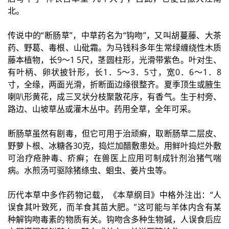
北。
传说中的“断肠草”，中草药名为“钩吻”，又叫胡蔓藤、大茶
药、野葛、毒根、山砒霜。为马钱科多年生常绿缠绕性木质
藤本植物，长9～1 5尺，茎圆柱形，光滑带紫色。叶对生、
有叶柄、卵状披针形，长1．5～3．5寸，宽0．6～1．8
寸，全缘，两面光滑，折断面边缘很整齐。夏季顶生或腋生
喇叭形黄花，成三叉状分枝聚散花序，有香气。生于村旁、
路边、山坡草丛或灌木丛中。药用全草，全年可采。
断肠草虽然有剧毒，但它可用于治顽癣，取断肠草二层皮、
野萝卜根、冰糖各30克，捣烂加醋敷患处。用鲜叶捣烂外敷
可治疗疮肿毒、疥癣；在兽医上应用可制成针剂治猪气喘
病。水煎汤可驱除猪绦虫、蛔虫、姜片虫等。
历代本草中多作药物记载，《本草纲目》中格外注出：“人
误食其叶致死，而羊食其苗大肥。”这可能与羊体内含有某
种解钩吻毒素的物质有关。钩吻含多种生物碱，人误食后应