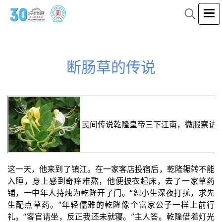
断肠草的传说
民间传说乾隆皇帝三下江南，微服察访
这一天，他来到了镇江。在一家客店投宿后，乾隆辗转不能
入睡，身上感到奇痒难熬，他便披衣起床，去了一家草药
铺，一中年人持烛为乾隆开了门。“恕小生深夜打扰，求先
生配点草药。”年轻儒雅的乾隆像个富家公子一样上前行
礼。“客官请坐，反正我还未就寝。”主人答。乾隆借着灯光