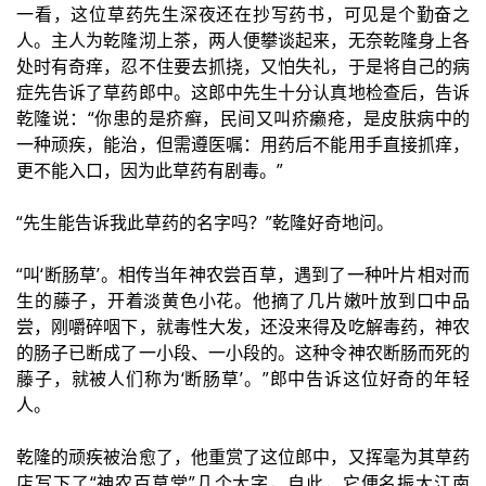
一看，这位草药先生深夜还在抄写药书，可见是个勤奋之
人。主人为乾隆沏上茶，两人便攀谈起来，无奈乾隆身上各
处时有奇痒，忍不住要去抓挠，又怕失礼，于是将自己的病
症先告诉了草药郎中。这郎中先生十分认真地检查后，告诉
乾隆说：“你患的是疥癣，民间又叫疥癞疮，是皮肤病中的
一种顽疾，能治，但需遵医嘱：用药后不能用手直接抓痒，
更不能入口，因为此草药有剧毒。”
“先生能告诉我此草药的名字吗？”乾隆好奇地问。
“叫‘断肠草’。相传当年神农尝百草，遇到了一种叶片相对而
生的藤子，开着淡黄色小花。他摘了几片嫩叶放到口中品
尝，刚嚼碎咽下，就毒性大发，还没来得及吃解毒药，神农
的肠子已断成了一小段、一小段的。这种令神农断肠而死的
藤子，就被人们称为‘断肠草’。”郎中告诉这位好奇的年轻
人。
乾隆的顽疾被治愈了，他重赏了这位郎中，又挥毫为其草药
店写下了“神农百草堂”几个大字，自此，它便名振大江南