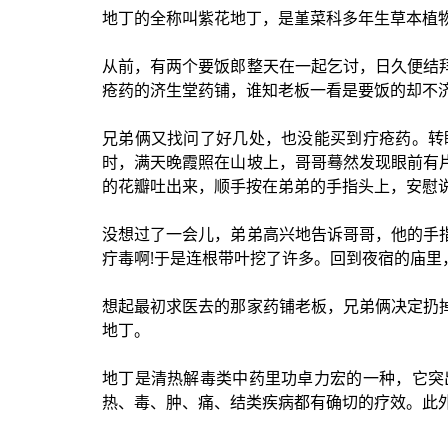
地丁的全称叫紫花地丁，是堇菜科多年生草本植
从前，有两个要饭郎整天在一起乞讨，日久便结
疮药的济生堂药铺，谁知老板一看是要饭的却不
兄弟俩又找问了好几处，也没能买到疔疮药。转
时，满天晚霞照在山坡上，哥哥蓦然发现眼前有
的花瓣吐出来，顺手按在弟弟的手指头上，安慰说
没想过了一会儿，弟弟高兴地告诉哥哥，他的手
疔毒啊!于是连根带叶挖了许多。回到夜宿的庙
想起最初求医去的那家药铺老板，兄弟俩决定扔
地丁。
地丁是清热解毒类中药里功卓力宏的一种，它突
热、毒、肿、痛、结类疾病都有确切的疗效。此