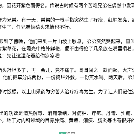
物，因花开紫色而得名。传说古时候有两个苦难兄弟在偶然中发
拜为兄弟。有一天，弟弟的一根手指突然生了疔疮，红肿发亮，
济生了，任兄弟俩磕头求情也不行。
眼到了傍晚，他们来到一片山坡上歇息，弟弟突然哭起来，直
片紫草花，在霞光中格外鲜艳，便不由得掐了几朵放在嘴里嚼着
：先让这湿花瓣给你凉凉吧!
指头舒坦多了，再一会儿，竟不痛了。哥哥闻之一跃而起，大声
里，他们把草分成两份，一份捣烂外敷，一份煎水喝。两天后，弟
掉讨饭棍，以上山采药为穷苦人治疗疔毒为生。为了让人们记住
出的功效是清热解毒、消痈散结，对痈肿、疔疮、丹毒、乳痈
外，地丁对内科领域的目赤肿痛、黄疸、痢疾、肠炎等也有很好