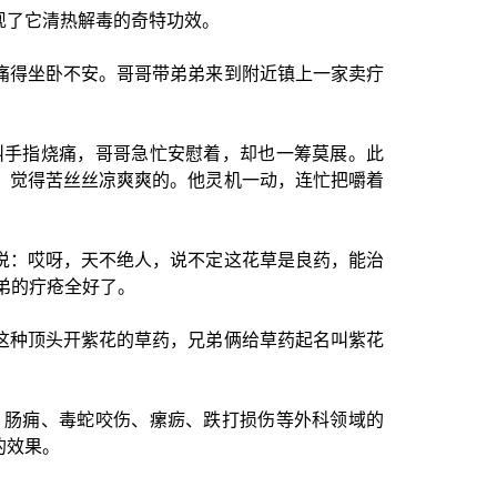
现了它清热解毒的奇特功效。
痛得坐卧不安。哥哥带弟弟来到附近镇上一家卖疔
叫手指烧痛，哥哥急忙安慰着，却也一筹莫展。此
，觉得苦丝丝凉爽爽的。他灵机一动，连忙把嚼着
说：哎呀，天不绝人，说不定这花草是良药，能治
弟的疔疮全好了。
这种顶头开紫花的草药，兄弟俩给草药起名叫紫花
、肠痈、毒蛇咬伤、瘰疬、跌打损伤等外科领域的
的效果。