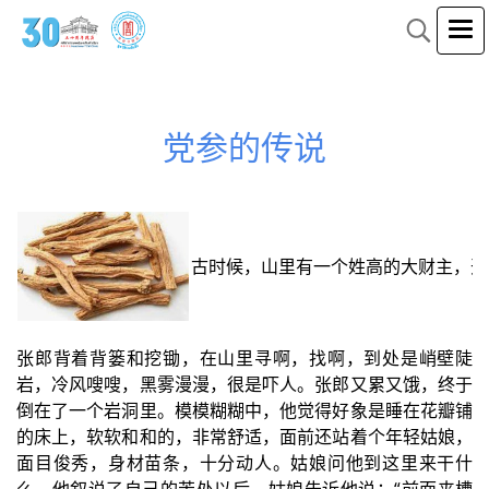
党参的传说
古时候，山里有一个姓高的大财主，开
张郎背着背篓和挖锄，在山里寻啊，找啊，到处是峭壁陡
岩，冷风嗖嗖，黑雾漫漫，很是吓人。张郎又累又饿，终于
倒在了一个岩洞里。模模糊糊中，他觉得好象是睡在花瓣铺
的床上，软软和和的，非常舒适，面前还站着个年轻姑娘，
面目俊秀，身材苗条，十分动人。姑娘问他到这里来干什