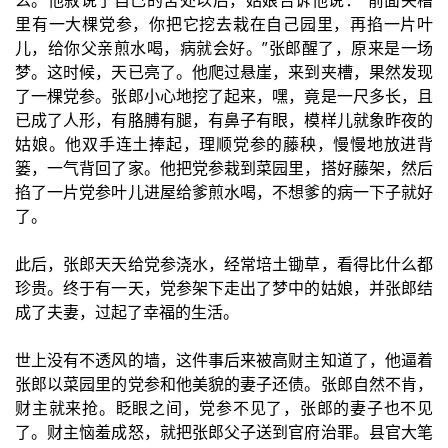
么。他叙说了自己的苦处以后，姑娘告诉他说：“前面夹槽
里有一大棵党参，你把它挖去栽在自己园里，再掐一片叶
儿，给你父亲煎水喝，病就会好。”张郎醒了，原来是一场
梦。这时候，天已亮了。他爬过悬崖，来到夹槽，果然发现
了一棵党参。张郎小心地挖了起来，嘿，竟是一尺多长，且
已成了人形，有胳膊有腿，有鼻子有眼，模样儿就象昨夜的
姑娘。他双手连土捧起，理顺党参的藤秧，慢慢地放进背
篓，一气背回了家。他把党参栽到菜园里，搭好藤架，然后
掐了一片党参叶儿进屋给爹煎水喝，不想爹的病一下子就好
了。
此后，张郎天天给党参浇水，经常培土锄草，看得比什么都
珍贵。终于有一天，党参架下走出了梦中的姑娘，并张郎结
成了夫妻，过起了幸福的生活。
世上没有不透风的墙，这件事后来被高财主知道了，他逼着
张郎以菜园里的党参和他美貌的妻子还债。张郎自然不肯，
财主就来抢。眨眼之间，党参不见了，张郎的妻子也不见
了。财主恼羞成怒，就把张郎父子送到官府治罪。县官大笔