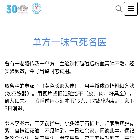
单方一味气死名医
曾有一老妪传我一单方，主治跌打磕碰后瘀血青肿不散。经
实验颇效，今写出望同志试用。
取留种的老茄子（黄色长形为佳），用手撕成食指粗细条状
(勿犯铁器）。用瓦片或旧缸碴焙干（皮、肉、籽具全），
研为细末。于临睡前用黄酒冲服15克，取微醉为度。一般1-
3日消退。
邻人李老六，三天前撵牛，小腿磕于石桩上。归家后疼肿青
紫，自抹红花油，不见肿消。一日过余家，闲谈此事。偶记
起这个方法，告其用法。老李用后，第二天肿就消了。平常