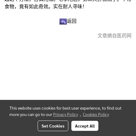
食物，竟有如此奇效。实在耐人寻味！
返回
文章摘自医药网
This website uses cookies for best user experience, to find out
more you can go to our
Privacy Policy
,
Cookies Policy
Set Cookies
Accept All