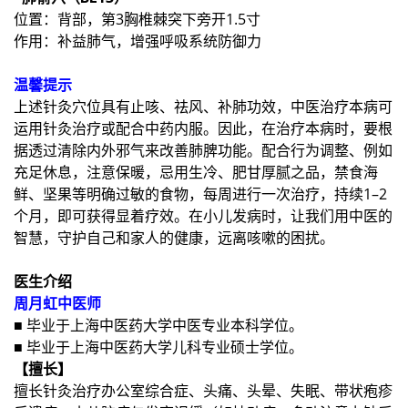
位置：背部，第3胸椎棘突下旁开1.5寸
作用：补益肺气，增强呼吸系统防御力
温馨提示
上述针灸穴位具有止咳、祛风、补肺功效，中医治疗本病可
运用针灸治疗或配合中药内服。因此，在治疗本病时，要根
据透过清除内外邪气来改善肺脾功能。配合行为调整、例如
充足休息，注意保暖，忌用生冷、肥甘厚腻之品，禁食海
鲜、坚果等明确过敏的食物，每周进行一次治疗，持续1–2
个月，即可获得显着疗效。在小儿发病时，让我们用中医的
智慧，守护自己和家人的健康，远离咳嗽的困扰。
医生介绍
周月虹中医师
■ 毕业于上海中医药大学中医专业本科学位。
■ 毕业于上海中医药大学儿科专业硕士学位。
【擅长】
擅长针灸治疗办公室综合症、头痛、头晕、失眠、带状疱疹