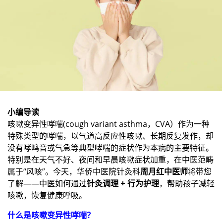
小编导读
咳嗽变异性哮喘(cough variant asthma，CVA）作为一种
特殊类型的哮喘，以气道高反应性咳嗽、长期反复发作，却
没有哮鸣音或气急等典型哮喘的症状作为本病的主要特征。
特别是在天气不好、夜间和早晨咳嗽症状加重，在中医范畴
属于“风咳”。今天，华侨中医院针灸科
周月红中医师
将带您
了解——中医如何通过
针灸调理 + 行为护理
，帮助孩子减轻
咳嗽，恢复健康呼吸。
什么是咳嗽变异性哮喘？