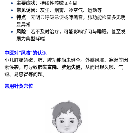
主要症状
：持续性咳嗽 ≥ 4 周
常见诱因
：灰尘、烟雾、冷空气、运动等
特点
：无明显呼吸急促或哮鸣音，肺功能检查多无明
显异常
风险
：若不及时治疗，可能影响学习与睡眠，甚至发
展为典型哮喘
中医对“风咳”的认识
小儿脏腑娇嫩，肺、脾功能尚未健全。外感风邪、寒湿等因
素侵袭，可导致
肺失宣降、脾运失健
，从而出现久咳、气
短、易感冒等问题。
常用针灸穴位