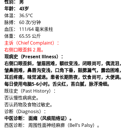
性别： 男
年龄： 43岁
体温： 36.5°C
脉搏： 60 次/分钟
血压： 111/64 毫米汞柱
体重： 65.55 公斤
主诉（Chief Complaint）：
右侧口眼歪斜 2 周。
现病史（Present Illness）：
右侧口眼歪斜，皱眉困难，额纹变浅，闭眼尚可，偶流泪，
皱鼻困难，鼻唇沟变浅，口角下垂，鼓腮漏气，露齿困难，
耳后疼痛，味觉减退。患者长期熬夜，饮食尚可，大便调。
每日使用电脑5-6小时。舌尖红，苔白腻，脉浮滑细。
既往史（Past History）：
否认慢性病病史。
否认药物及食物过敏史。
诊断（Diagnosis）：
中医诊断： 面瘫（风痰阻络证）。
西医诊断： 周围性面神经麻痹（Bell’s Palsy）。