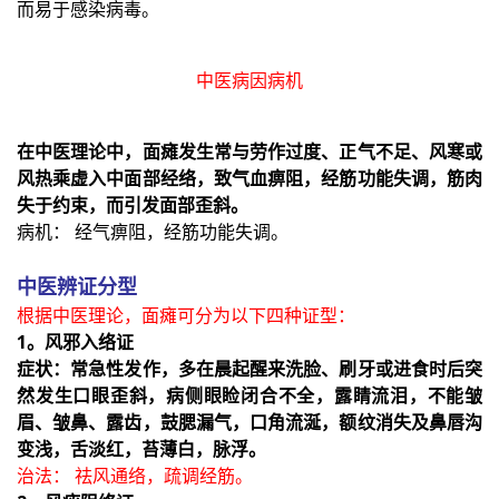
而易于感染病毒。
中医病因病机
在中医理论中，面瘫发生常与劳作过度、正气不足、风寒或
风热乘虚入中面部经络，致气血痹阻，经筋功能失调，筋肉
失于约束，而引发面部歪斜。
病机： 经气痹阻，经筋功能失调。
中医辨证分型
根据中医理论，面瘫可分为以下四种证型：
1。风邪入络证
症状：常急性发作，多在晨起醒来洗脸、刷牙或进食时后突
然发生口眼歪斜，病侧眼睑闭合不全，露睛流泪，不能皱
眉、皱鼻、露齿，鼓腮漏气，口角流涎，额纹消失及鼻唇沟
变浅，舌淡红，苔薄白，脉浮。
治法： 祛风通络，疏调经筋。