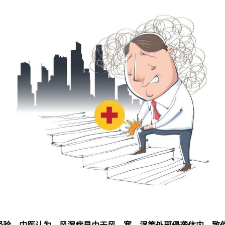
经验。中医认为，风湿病是由于风、寒、湿等外邪侵袭体内，致