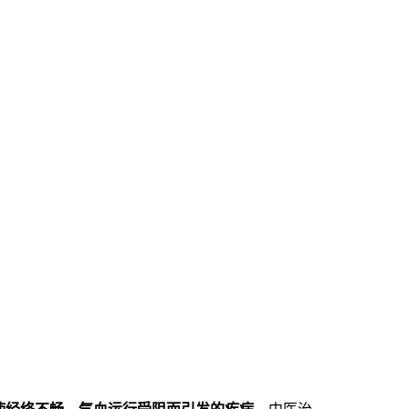
使经络不畅，气血运行受阻而引发的疾病。
中医治