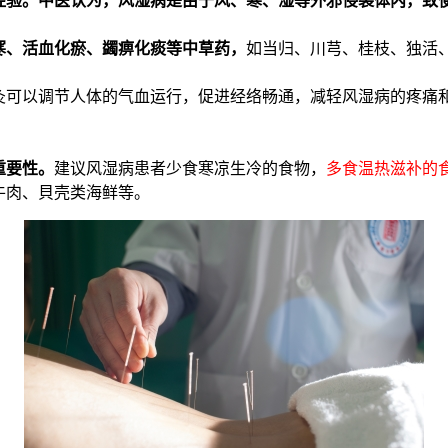
寒、活血化瘀、蠲痹化痰等中草药，
如当归、川芎、桂枝、独活
灸可以调节人体的气血运行，促进经络畅通，减轻风湿病的疼痛
重要性。
建议风湿病患者少食寒凉生冷的食物，
多食温热滋补的
牛肉、貝壳类海鲜等。