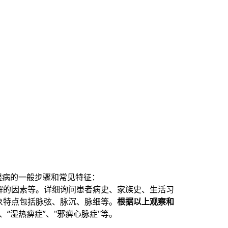
湿病的一般步骤和常见特征：
解的因素等。详细询问患者病史、家族史、生活习
象特点包括脉弦、脉沉、脉细等。
根据以上观察和
、“湿热痹症”、"邪痹心脉症"等。