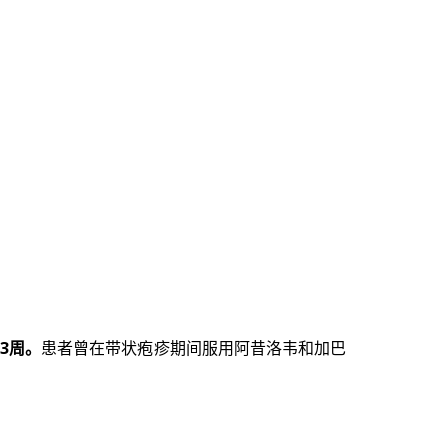
3周。
患者曾在带状疱疹期间服用阿昔洛韦和加巴