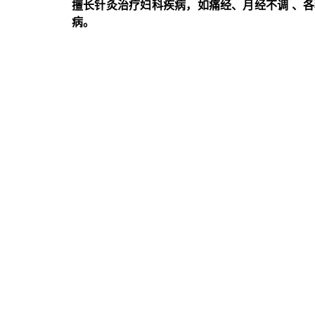
擅长针灸治疗妇科疾病，如痛经、月经不调 、
病。