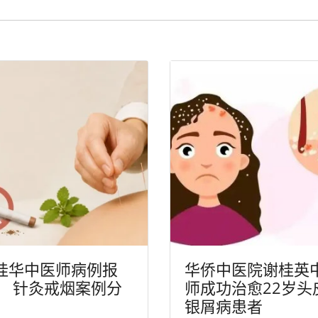
桂华中医师病例报
华侨中医院谢桂英
： 针灸戒烟案例分
师成功治愈22岁头
银屑病患者