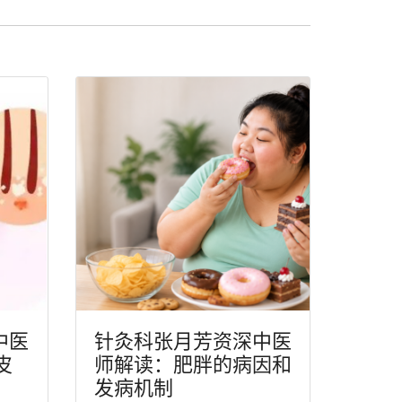
中医
针灸科张月芳资深中医
皮
师解读：肥胖的病因和
发病机制