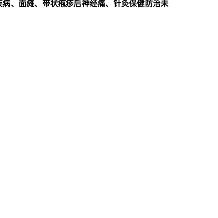
疾病、面瘫、带状疱疹后神经痛、针灸保健防治未