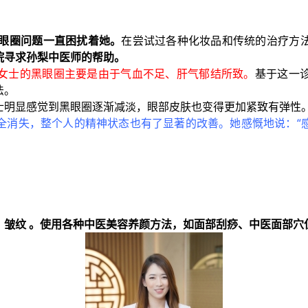
黑眼圈问题一直困扰着她。
在尝试过各种化妆品和传统的治疗方
院寻求孙梨中医师的帮助。
女士的黑眼圈主要是由于气血不足、肝气郁结所致。
基于这一
法。
士明显感觉到黑眼圈逐渐减淡，眼部皮肤也变得更加紧致有弹性
全消失，整个人的精神状态也有了显著的改善。她感慨地说：“
、皱纹 。使用各种中医美容养颜方法，如面部刮痧、中医面部穴