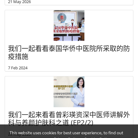
21 May 2026
我们一起看看泰国华侨中医院所采取的防
疫措施
7 Feb 2024
我们一起来看看曾彩瑛资深中医师讲解外
科与养颜护肤科之道 (EP2/2)
This website uses cookies for best user experience, to find out
28 May 2026