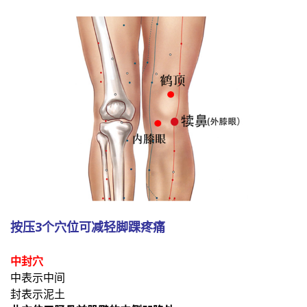
按压3个穴位可减轻脚踝疼痛
中封穴
中表示中间
封表示泥土