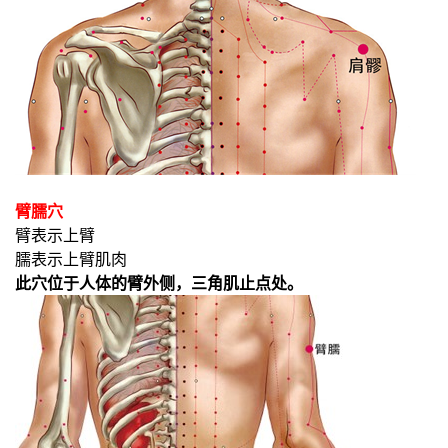
臂臑穴
臂表示上臂
臑表示上臂肌肉
此穴位于人体的臂外侧，三角肌止点处。