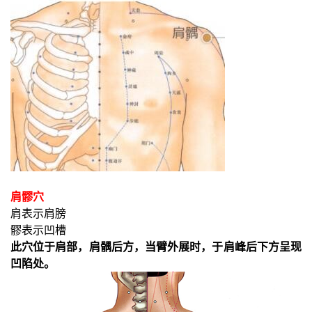
肩髎穴
肩表示肩膀
髎表示凹槽
此穴位于肩部，肩髃后方，当臂外展时，于肩峰后下方呈现
凹陷处。