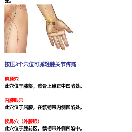
处。
按压3个穴位可减轻膝关节疼痛
鹤顶穴
此穴位于膝部，髌骨上缘正中凹陷处。
内膝眼穴
此穴位于屈膝，在髌韧带内侧凹陷处。
犊鼻穴（外膝眼）
此穴位于膝前区，髌韧带外侧凹陷中。