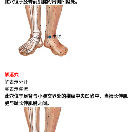
此穴位于胫骨前肌腱的内侧凹陷处。
解溪穴
解表示分开
溪表示溪流
此穴位于足背与小腿交界处的横纹中央凹陷中，当拇长伸肌
腱与趾长伸肌腱之间。