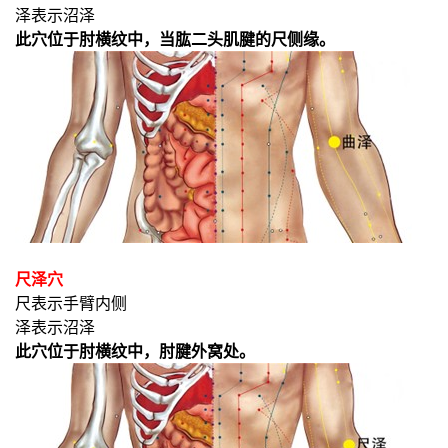
泽表示沼泽
此穴位于肘横纹中，当肱二头肌腱的尺侧缘。
尺泽穴
尺表示手臂内侧
泽表示沼泽
此穴位于肘横纹中，肘腱外窝处。