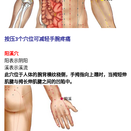
按压3个穴位可减轻手腕疼痛
阳溪穴
阳表示阴阳
溪表示溪流
此穴位于人体的腕背横纹桡侧，手拇指向上翘时，当拇短伸
肌腱与拇长伸肌腱之间的凹陷中。