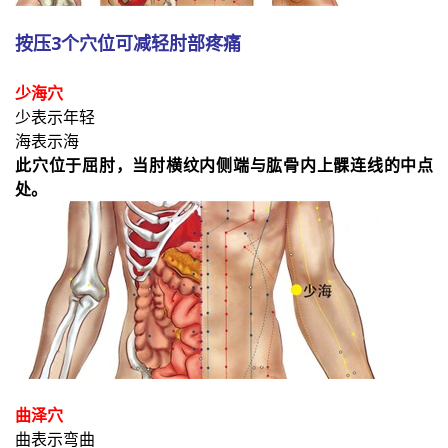
按压3个穴位可减轻肘部疼痛
少海穴
少表示年轻
海表示海
此穴位于屈肘，当肘横纹内侧端与肱骨内上髁连线的中点
处。
曲泽穴
曲表示弯曲