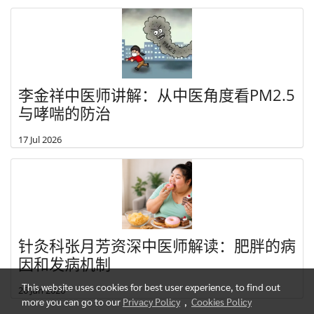
李金祥中医师讲解：从中医角度看PM2.5
与哮喘的防治
17 Jul 2026
针灸科张月芳资深中医师解读：肥胖的病
因和发病机制
This website uses cookies for best user experience, to find out
26 Jun 2026
more you can go to our
Privacy Policy
,
Cookies Policy