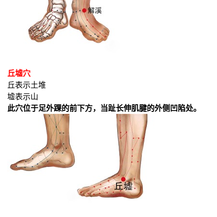
丘墟穴
丘表示土堆
墟表示山
此穴位于足外踝的前下方，当趾长伸肌腱的外侧凹陷处。