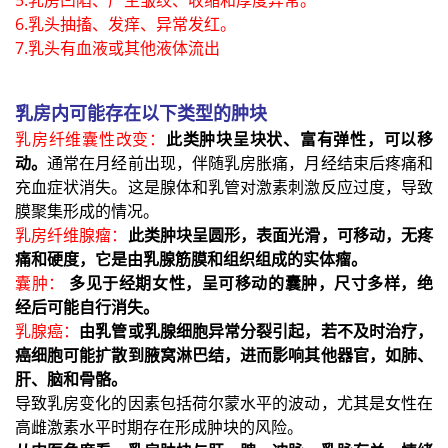
6.乳头抽搐、发痒、异常发红。
7.乳头有血液或其他液体流出
乳房内可能存在以下类型的肿块
乳房纤维囊性改变：
此类肿块呈块状、富有弹性，可以移
动。
通常在月经前出现，伴随乳房胀痛，月经结束后疼痛和
充血症状消失。这是腺体和乳管对激素刺激反应过度，导致
膜聚集形成的情况。
乳房纤维腺瘤：
此类肿块呈圆形，表面光滑，可移动，无疼
痛和硬度，它是由乳腺筋膜和组织组成的实体瘤。
囊肿：
多见于经期女性，呈可移动的囊肿，尺寸多样，绝
经后可能自行消失。
乳腺癌：
由乳管或乳腺细胞异常分裂引起，若不及时治疗，
癌细胞可能扩散到腋窝淋巴结，进而影响其他器官，如肺、
肝、脑和骨骼。
导致乳房变化的因素包括荷尔蒙水平的波动，尤其是女性在
高雌激素水平时期存在形成肿块的风险。