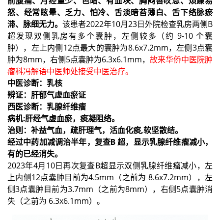
前腹痛、月经量少、色暗、有血块、胸闷善叹息、烦躁易
怒、经常眩晕、乏力、怕冷、舌淡暗苔薄白、舌下络脉瘀
滞、脉细无力。
该患者2022年10月23日外院检查乳房两侧B
超发现双侧乳房有多个囊肿，左侧较多（约 9-10 个囊
肿），左上内侧12点最大的囊肿为8.6x7.2mm，左侧3点囊
肿为8mm，右侧5点囊肿为6.3x6.1mm，
故来华侨中医院肿
瘤科冯解语中医师处接受中医治疗。
中医诊断：乳核
辨证：肝郁气虚血瘀证
西医诊断：乳腺纤维瘤
病机:肝经气虚血瘀，痰凝阻络。
治则：补益气血，疏肝理气，活血化痰,软坚散结。
经过中药加减调治半年，复查B 超，显示乳腺纤维瘤减小，
有的已经消失。
2023年4月10日再次复查B超显示双侧乳腺纤维瘤减小，左
上内侧12点囊肿目前为4.5mm（之前为 8.6x7.2mm），左
侧3点囊肿目前为3.7mm（之前为8mm），右侧5点囊肿消
失（之前为 6.3x6.1mm）。