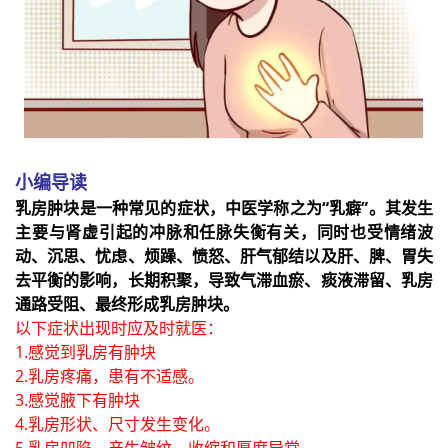
小编导读
乳房肿块是一种常见的症状，中医学称之为“乳癖”。其发生
主要与肾虚引起的冲脉和任脉失衡有关，同时也受情绪波
动、沉思、忧虑、烦躁、愤怒、肝气郁结以及肝、脾、胃失
去平衡的影响，长期积聚，导致气滞血瘀、痰液滞留、乳房
通路受阻、最终形成乳房肿块。
以下症状出现时应及时就医：
1.感觉到乳房有肿块
2.乳房疼痛，患有不适感。
3.感觉腋下有肿块
4.乳房形状、尺寸发生变化。
5.乳房凹陷、产生皱纹、收缩和厚度异常。