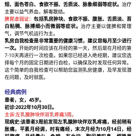
短、面色苍白、食欲不振、舌质淡、脉象细弱等症状。
治疗
主要以益气养血，解毒散结。
脾胃虚弱证：
包括乳房肿块、食欲不振、腹胀、舌质淡、苔
白粘稠、脉搏细小而微弱等症状。
治疗主要以健脾和胃理
气，调节气机运行为主。
乳房自我检查是非常重要的健康习惯，建议您每月至少进行
一次。
开始的时间应该在月经的第一天，然后是在月经的第
7-10天再进行一次检查。如果您已经进入绝经期，建议您选
择每个月的固定日期进行自检，以确保及时发现任何异常。
这个简单的自我检查可以帮助您监测乳房健康，及早发现潜
在问题，及时就医。
经典病例
患者，女，45岁。
初诊:2022年10月30日。
主诉:左乳腺肿块伴双乳疼痛3周。
现病史:该患者3周前发现左乳腺肿块伴双乳疼痛，经前稍有
胀痛，平素月经调，时有痛经，末次月经为10月14日，经