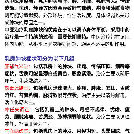
从中医角度看，乳房肿块与肝、脾、冲脉、乳脉有关。情绪
波动、忧虑、烦躁等因素会导致肝气郁结，甜食和油腻食物
则可能导致湿痰。
外部环境、性生活过度、身体虚弱也是形
成肿块的原因之一。
中医治疗乳房肿块的优势在于可以调节身体平衡，采用中药
治疗是一个持续的过程，需要长期坚持。
中医治疗旨在调理
体内功能，从根本上解决疾病问题，避免不必要的副作用。
乳房肿块症状可分为以下几组
肝郁气滞证：
包括乳房上的肿块、疼痛、情绪压抑、烦躁等
症状，舌质可能呈薄白或黄色，脉象紧滑。
治疗主要以疏肝
理气，化痰散结为主。
热毒蕴结证：
包括乳房迅速增大、疼痛、肿胀、发红、舌质
暗红、苔黄粘稠、脉搏数紧等症状。
治疗主要以清热解毒，
活血化瘀为主。
冲任失调证：
包括乳房上的肿块、月经不规律、忧虑、疲
劳、腰腿疼痛、舌质淡、脉搏细弱等症状。
治疗主要以调理
冲任，补益肝肾为主。
气血两虚证：
包括乳房上的肿块、月经期短、头晕目眩、气